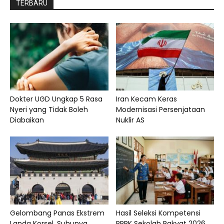
TERBARU
Dokter UGD Ungkap 5 Rasa
Iran Kecam Keras
Nyeri yang Tidak Boleh
Modernisasi Persenjataan
Diabaikan
Nuklir AS
Gelombang Panas Ekstrem
Hasil Seleksi Kompetensi
Landa Korsel, Suhunya
PPPK Sekolah Rakyat 2026