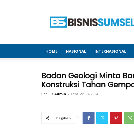
bisnissumsel.com
–
Menyajikan
Informasi
Terbaru
&
Terupdate
HOME
NASIONAL
INTERNASIONAL
Badan Geologi Minta Ban
Konstruksi Tahan Gemp
Penulis
Admin
-
Februari 27, 2024
Bagikan