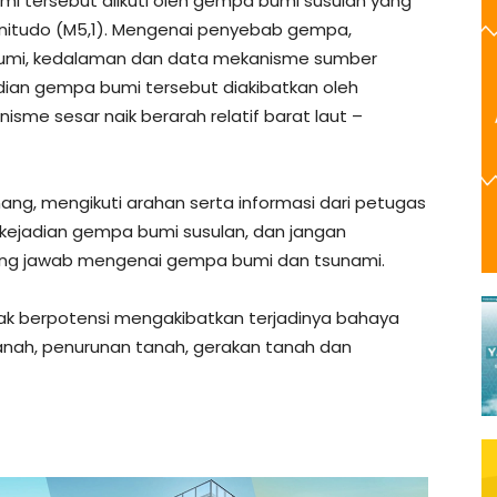
 tersebut diikuti oleh gempa bumi susulan yang
gnitudo (M5,1). Mengenai penyebab gempa,
 bumi, kedalaman dan data mekanisme sumber
dian gempa bumi tersebut diakibatkan oleh
sme sesar naik berarah relatif barat laut –
g, mengikuti arahan serta informasi dari petugas
ejadian gempa bumi susulan, dan jangan
gung jawab mengenai gempa bumi dan tsunami.
idak berpotensi mengakibatkan terjadinya bahaya
 tanah, penurunan tanah, gerakan tanah dan