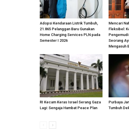
Adopsi Kendaraan Listrik Tumbuh,
Mencari Na
21.865 Pelanggan Baru Gunakan
Fleksibel: K
Home Charging Services PLN pada
Pengemudi
Semester I 2026
Seorang Ay
Mengasuh B
RI Kecam Keras Israel Serang Gaza
Purbaya Jan
Lagi: Sengaja Hambat Peace Plan
Tumbuh Dek