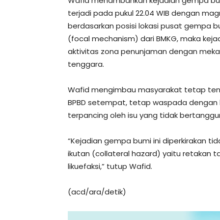
Wafid menambahkan kejadian gempa bumi
terjadi pada pukul 22.04 WIB dengan ma
berdasarkan posisi lokasi pusat gempa
(focal mechanism) dari BMKG, maka keja
aktivitas zona penunjaman dengan mekani
tenggara.
Wafid mengimbau masyarakat tetap tenan
BPBD setempat, tetap waspada dengan k
terpancing oleh isu yang tidak bertang
“Kejadian gempa bumi ini diperkirakan t
ikutan (collateral hazard) yaitu retakan
likuefaksi,” tutup Wafid.
(acd/ara/detik)