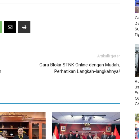
G
D
S
Ti
Artikulli tjetër
Cara Blokir STNK Online dengan Mudah,
n
Perhatikan Langkah-langkahnya!
A
Li
P
G
Ch