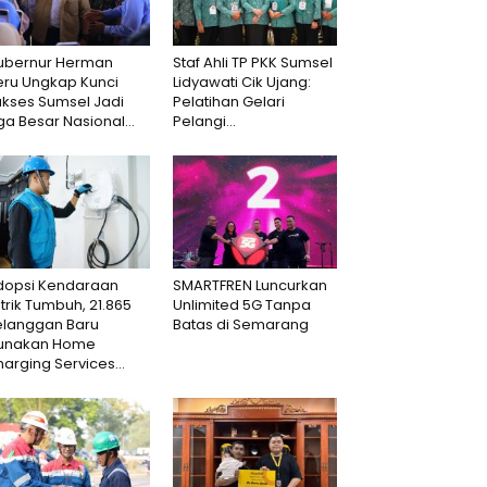
ubernur Herman
Staf Ahli TP PKK Sumsel
eru Ungkap Kunci
Lidyawati Cik Ujang:
ukses Sumsel Jadi
Pelatihan Gelari
ga Besar Nasional...
Pelangi...
dopsi Kendaraan
SMARTFREN Luncurkan
strik Tumbuh, 21.865
Unlimited 5G Tanpa
elanggan Baru
Batas di Semarang
unakan Home
arging Services...