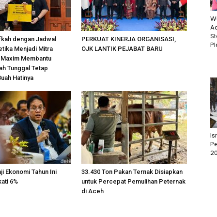
W
Ac
St
fkah dengan Jadwal
PERKUAT KINERJA ORGANISASI,
Pl
etika Menjadi Mitra
OJK LANTIK PEJABAT BARU
 Maxim Membantu
ah Tunggal Tetap
uah Hatinya
I
Pe
2
ji Ekonomi Tahun Ini
33.430 Ton Pakan Ternak Disiapkan
ati 6%
untuk Percepat Pemulihan Peternak
di Aceh