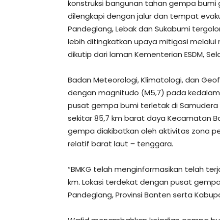
konstruksi bangunan tahan gempa bumi gun
dilengkapi dengan jalur dan tempat evak
Pandeglang, Lebak dan Sukabumi tergol
lebih ditingkatkan upaya mitigasi melalui 
dikutip dari laman Kementerian ESDM, Sel
Badan Meteorologi, Klimatologi, dan Geo
dengan magnitudo (M5,7) pada kedalaman 
pusat gempa bumi terletak di Samudera Hi
sekitar 85,7 km barat daya Kecamatan Ba
gempa diakibatkan oleh aktivitas zona 
relatif barat laut – tenggara.
“BMKG telah menginformasikan telah ter
km. Lokasi terdekat dengan pusat gemp
Pandeglang, Provinsi Banten serta Kabupa