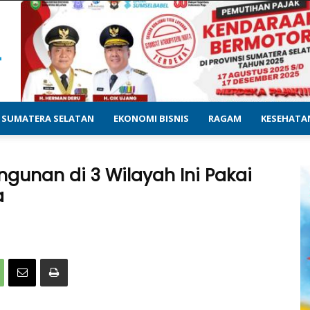
SUMATERA SELATAN
EKONOMI BISNIS
RAGAM
KESEHATA
gunan di 3 Wilayah Ini Pakai
a