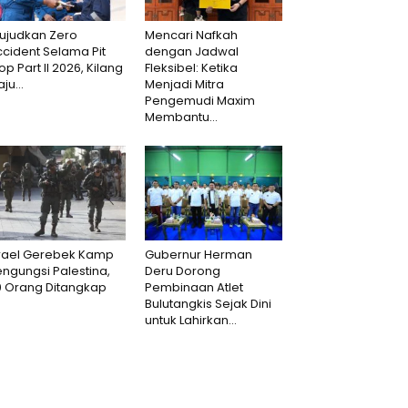
ujudkan Zero
Mencari Nafkah
cident Selama Pit
dengan Jadwal
op Part II 2026, Kilang
Fleksibel: Ketika
aju...
Menjadi Mitra
Pengemudi Maxim
Membantu...
srael Gerebek Kamp
Gubernur Herman
ngungsi Palestina,
Deru Dorong
0 Orang Ditangkap
Pembinaan Atlet
Bulutangkis Sejak Dini
untuk Lahirkan...