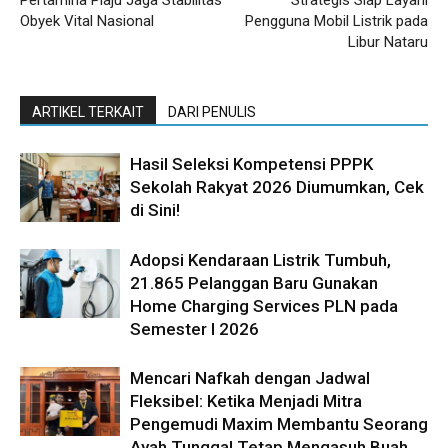
Pertamina Plaju Jaga Stabilitas
Strategis Siap Layani
Obyek Vital Nasional
Pengguna Mobil Listrik pada
Libur Nataru
ARTIKEL TERKAIT
DARI PENULIS
Hasil Seleksi Kompetensi PPPK
Sekolah Rakyat 2026 Diumumkan, Cek
di Sini!
Adopsi Kendaraan Listrik Tumbuh,
21.865 Pelanggan Baru Gunakan
Home Charging Services PLN pada
Semester I 2026
Mencari Nafkah dengan Jadwal
Fleksibel: Ketika Menjadi Mitra
Pengemudi Maxim Membantu Seorang
Ayah Tunggal Tetap Mengasuh Buah