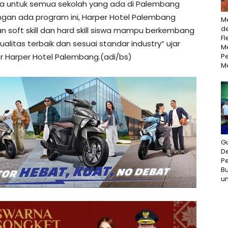
uka untuk semua sekolah yang ada di Palembang
gan ada program ini, Harper Hotel Palembang
M
d
n soft skill dan hard skill siswa mampu berkembang
Fl
itas terbaik dan sesuai standar industry” ujar
Me
P
r Harper Hotel Palembang.(adi/bs)
M
G
D
P
Bu
un