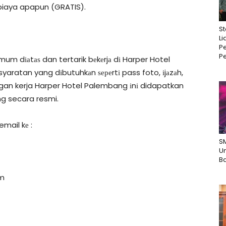
biaya apapun (GRATIS).
St
Li
Pe
Pe
um dіаtаѕ dan tertarik bеkеrjа dі Harper Hotel
aratan yang dіbutuhkаn ѕереrtі pass foto, іjаzаh,
ongan kerja Harper Hotel Palembang іnі didapatkan
g secara resmi.
mail kе :
S
U
B
m