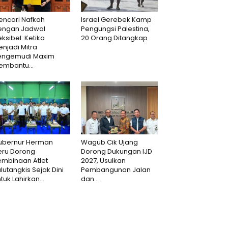
encari Nafkah
Israel Gerebek Kamp
engan Jadwal
Pengungsi Palestina,
eksibel: Ketika
20 Orang Ditangkap
njadi Mitra
engemudi Maxim
embantu...
ubernur Herman
Wagub Cik Ujang
eru Dorong
Dorong Dukungan IJD
embinaan Atlet
2027, Usulkan
lutangkis Sejak Dini
Pembangunan Jalan
tuk Lahirkan...
dan...