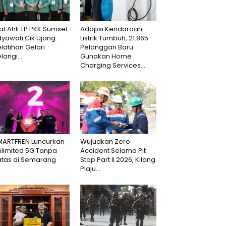
af Ahli TP PKK Sumsel
Adopsi Kendaraan
dyawati Cik Ujang:
Listrik Tumbuh, 21.865
latihan Gelari
Pelanggan Baru
langi...
Gunakan Home
Charging Services...
MARTFREN Luncurkan
Wujudkan Zero
nlimited 5G Tanpa
Accident Selama Pit
atas di Semarang
Stop Part II 2026, Kilang
Plaju...