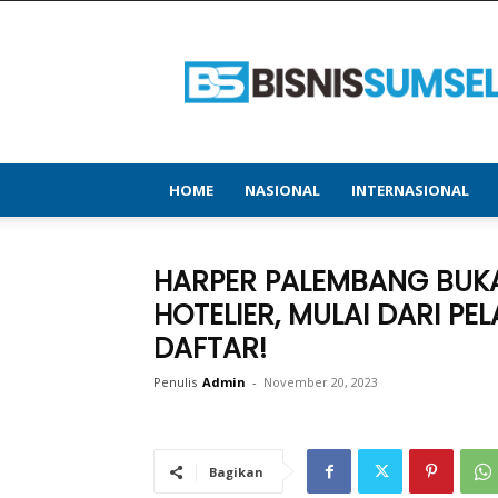
bisnissumsel.com
–
Menyajikan
Informasi
Terbaru
&
Terupdate
HOME
NASIONAL
INTERNASIONAL
HARPER PALEMBANG BUK
HOTELIER, MULAI DARI P
DAFTAR!
Penulis
Admin
-
November 20, 2023
Bagikan