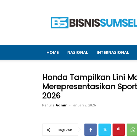
bisnissumsel.com
–
Menyajikan
Informasi
Terbaru
&
Terupdate
HOME
NASIONAL
INTERNASIONAL
Honda Tampilkan Lini M
Merepresentasikan Sport
2026
Penulis
Admin
-
Januari 9, 2026
Bagikan