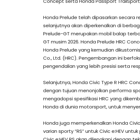
Concept serta Honda Passport TrailSport E
Honda Prelude telah dipasarkan secara 
selanjutnya akan diperkenalkan di berba
Prelude-GT merupakan mobil balap terb
GT musim 2026. Honda Prelude HRC Conc
Honda Prelude yang kemudian dikustomi
Co., Ltd. (HRC). Pengembangan ini berfok
pengendalian yang lebih presisi serta re
Selanjutnya, Honda Civic Type R HRC Co
dengan tujuan menonjolkan performa spor
mengadopsi spesifikasi HRC yang dike
Honda di dunia motorsport, untuk menye
Honda juga memperkenalkan Honda Civic 
varian sporty “RS” untuk Civic e:HEV untuk
Civic e:HEV RS akan dilengkapi dengan tek