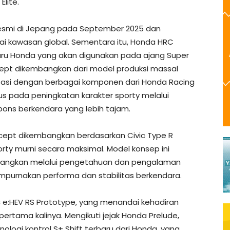
lite.
resmi di Jepang pada September 2025 dan
gai kawasan global. Sementara itu, Honda HRC
aru Honda yang akan digunakan pada ajang Super
ept dikembangkan dari model produksi massal
sasi dengan berbagai komponen dari Honda Racing
us pada peningkatan karakter sporty melalui
spons berkendara yang lebih tajam.
ncept dikembangkan berdasarkan Civic Type R
ty murni secara maksimal. Model konsep ini
mbangkan melalui pengetahuan dan pengalaman
mpurnakan performa dan stabilitas berkendara.
e:HEV RS Prototype, yang menandai kehadiran
 pertama kalinya. Mengikuti jejak Honda Prelude,
nologi kontrol S+ Shift terbaru dari Honda, yang