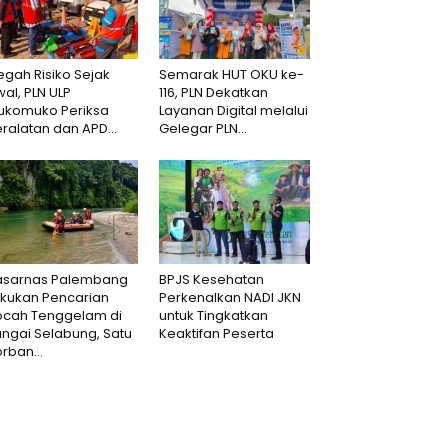
gah Risiko Sejak
Semarak HUT OKU ke-
al, PLN ULP
116, PLN Dekatkan
ukomuko Periksa
Layanan Digital melalui
ralatan dan APD...
Gelegar PLN...
asarnas Palembang
BPJS Kesehatan
akukan Pencarian
Perkenalkan NADI JKN
ocah Tenggelam di
untuk Tingkatkan
ngai Selabung, Satu
Keaktifan Peserta
rban...