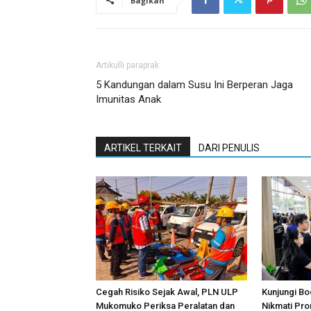
Bagikan
Artikulli paraprak
5 Kandungan dalam Susu Ini Berperan Jaga
Imunitas Anak
ARTIKEL TERKAIT
DARI PENULIS
Cegah Risiko Sejak Awal, PLN ULP
Kunjungi Bo
Mukomuko Periksa Peralatan dan
Nikmati Pr