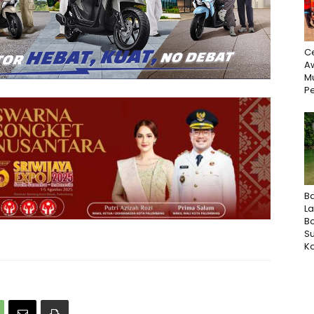
Ce
Aw
M
Pe
B
L
B
Su
Ko