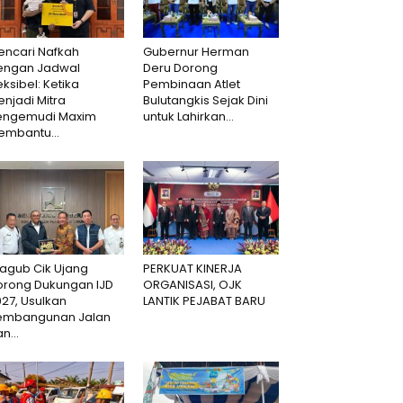
encari Nafkah
Gubernur Herman
engan Jadwal
Deru Dorong
eksibel: Ketika
Pembinaan Atlet
njadi Mitra
Bulutangkis Sejak Dini
engemudi Maxim
untuk Lahirkan...
embantu...
agub Cik Ujang
PERKUAT KINERJA
orong Dukungan IJD
ORGANISASI, OJK
27, Usulkan
LANTIK PEJABAT BARU
embangunan Jalan
n...