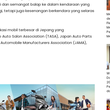
gi dan semangat balap ke dalam kendaraan yang
i, tetapi juga kesenangan berkendara yang selaras
M
d
Fl
Me
asi mobil terbesar di Jepang yang
P
o Auto Salon Association (TASA), Japan Auto Parts
M
Automobile Manufacturers Association (JAMA),
W
D
20
P
da