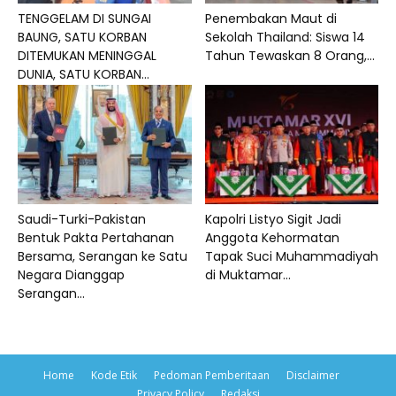
TENGGELAM DI SUNGAI
Penembakan Maut di
BAUNG, SATU KORBAN
Sekolah Thailand: Siswa 14
DITEMUKAN MENINGGAL
Tahun Tewaskan 8 Orang,...
DUNIA, SATU KORBAN...
Saudi-Turki-Pakistan
Kapolri Listyo Sigit Jadi
Bentuk Pakta Pertahanan
Anggota Kehormatan
Bersama, Serangan ke Satu
Tapak Suci Muhammadiyah
Negara Dianggap
di Muktamar...
Serangan...
Home
Kode Etik
Pedoman Pemberitaan
Disclaimer
Privacy Policy
Redaksi