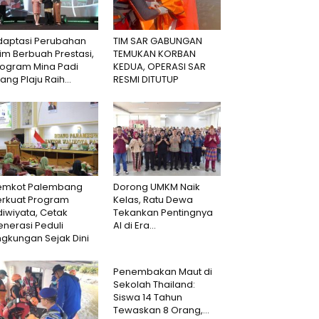
daptasi Perubahan
TIM SAR GABUNGAN
lim Berbuah Prestasi,
TEMUKAN KORBAN
rogram Mina Padi
KEDUA, OPERASI SAR
lang Plaju Raih...
RESMI DITUTUP
emkot Palembang
Dorong UMKM Naik
erkuat Program
Kelas, Ratu Dewa
iwiyata, Cetak
Tekankan Pentingnya
nerasi Peduli
AI di Era...
ngkungan Sejak Dini
Penembakan Maut di
Sekolah Thailand:
Siswa 14 Tahun
Tewaskan 8 Orang,...