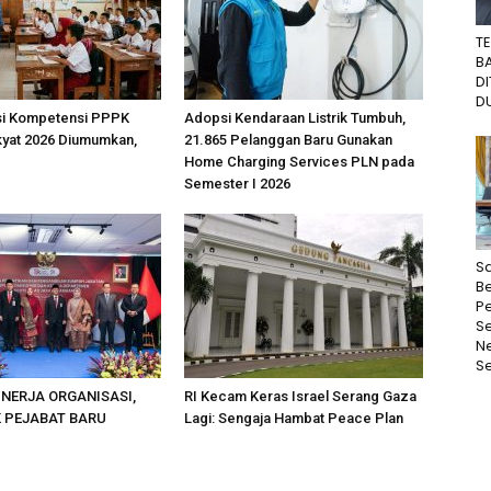
T
B
D
DU
ksi Kompetensi PPPK
Adopsi Kendaraan Listrik Tumbuh,
kyat 2026 Diumumkan,
21.865 Pelanggan Baru Gunakan
Home Charging Services PLN pada
Semester I 2026
Sa
Be
P
S
N
Se
INERJA ORGANISASI,
RI Kecam Keras Israel Serang Gaza
K PEJABAT BARU
Lagi: Sengaja Hambat Peace Plan