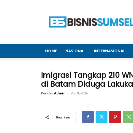
bisnissumsel.com
–
Menyajikan
Informasi
Terbaru
&
Terupdate
HOME
NASIONAL
INTERNASIONAL
Imigrasi Tangkap 210 W
di Batam Diduga Lakukan
Penulis
Admin
-
Mei 8, 2026
Bagikan