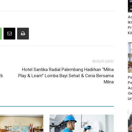
A
Ik
P
Ki
Artikulli tjetër
Hotel Santika Radial Palembang Hadirkan “Milna
26
Play & Learn” Lomba Bayi Sehat & Ceria Bersama
P
Milna
P
Ad
Ge
Li