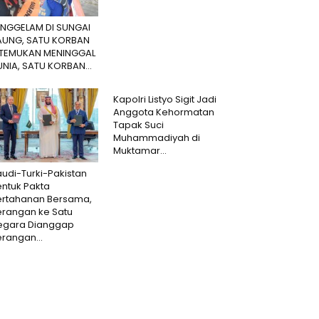
ENGGELAM DI SUNGAI
AUNG, SATU KORBAN
ITEMUKAN MENINGGAL
NIA, SATU KORBAN...
Kapolri Listyo Sigit Jadi
Anggota Kehormatan
Tapak Suci
Muhammadiyah di
Muktamar...
udi-Turki-Pakistan
ntuk Pakta
ertahanan Bersama,
erangan ke Satu
egara Dianggap
rangan...