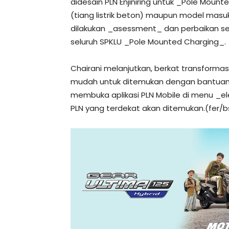
didesain PLN Enjiniring untuk _Pole Moun
(tiang listrik beton) maupun model masuk
dilakukan _asessment_ dan perbaikan se
seluruh SPKLU _Pole Mounted Charging_.
Chairani melanjutkan, berkat transforma
mudah untuk ditemukan dengan bantuan 
membuka aplikasi PLN Mobile di menu _e
PLN yang terdekat akan ditemukan.(fer/b