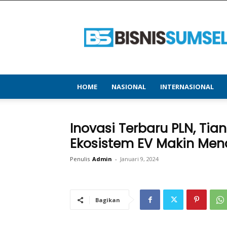
bisnissumsel.com
–
Menyajikan
Informasi
Terbaru
&
Terupdate
HOME
NASIONAL
INTERNASIONAL
Inovasi Terbaru PLN, Tian
Ekosistem EV Makin Men
Penulis
Admin
-
Januari 9, 2024
Bagikan