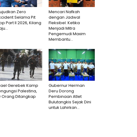
ujudkan Zero
Mencari Nafkah
cident Selama Pit
dengan Jadwal
op Part II 2026, Kilang
Fleksibel: Ketika
aju...
Menjadi Mitra
Pengemudi Maxim
Membantu...
srael Gerebek Kamp
Gubernur Herman
ngungsi Palestina,
Deru Dorong
0 Orang Ditangkap
Pembinaan Atlet
Bulutangkis Sejak Dini
untuk Lahirkan...