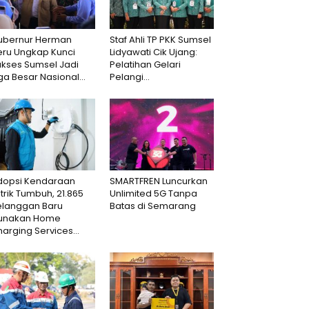
ubernur Herman
Staf Ahli TP PKK Sumsel
eru Ungkap Kunci
Lidyawati Cik Ujang:
ukses Sumsel Jadi
Pelatihan Gelari
ga Besar Nasional...
Pelangi...
dopsi Kendaraan
SMARTFREN Luncurkan
strik Tumbuh, 21.865
Unlimited 5G Tanpa
elanggan Baru
Batas di Semarang
unakan Home
arging Services...