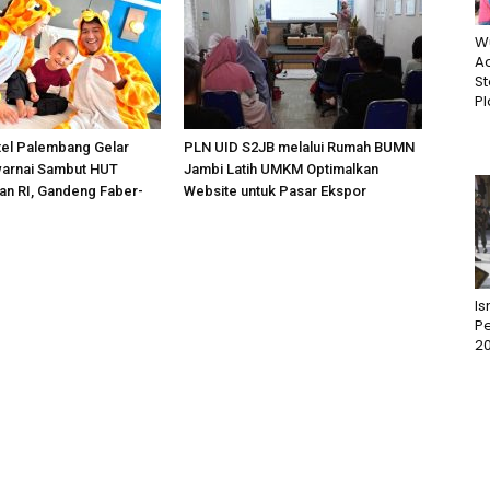
W
Ac
St
Pl
tel Palembang Gelar
PLN UID S2JB melalui Rumah BUMN
arnai Sambut HUT
Jambi Latih UMKM Optimalkan
n RI, Gandeng Faber-
Website untuk Pasar Ekspor
I
Pe
2