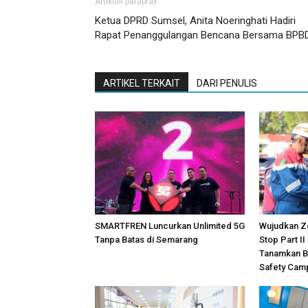
Artikulli paraprak
Ketua DPRD Sumsel, Anita Noeringhati Hadiri
Rapat Penanggulangan Bencana Bersama BPB
ARTIKEL TERKAIT
DARI PENULIS
SMARTFREN Luncurkan Unlimited 5G
Wujudkan Z
Tanpa Batas di Semarang
Stop Part II
Tanamkan B
Safety Cam