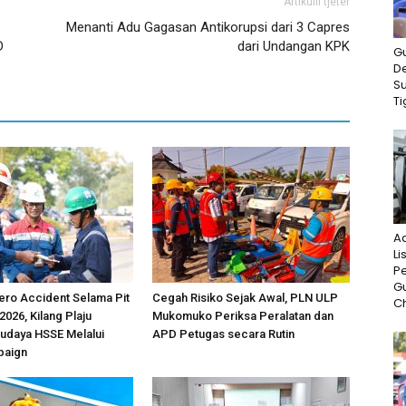
Artikulli tjetër
Menanti Adu Gagasan Antikorupsi dari 3 Capres
D
dari Undangan KPK
G
D
S
Ti
A
Li
P
G
ero Accident Selama Pit
Cegah Risiko Sejak Awal, PLN ULP
Ch
 2026, Kilang Plaju
Mukomuko Periksa Peralatan dan
udaya HSSE Melalui
APD Petugas secara Rutin
paign