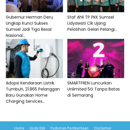
Gubernur Herman Deru
Staf Ahli TP PKK Sumsel
Ungkap Kunci Sukses
Lidyawati Cik Ujang:
Sumsel Jadi Tiga Besar
Pelatihan Gelari Pelangi...
Nasional...
Adopsi Kendaraan Listrik
SMARTFREN Luncurkan
Tumbuh, 21.865 Pelanggan
Unlimited 5G Tanpa Batas
Baru Gunakan Home
di Semarang
Charging Services...
Home
Kode Etik
Pedoman Pemberitaan
Disclaimer