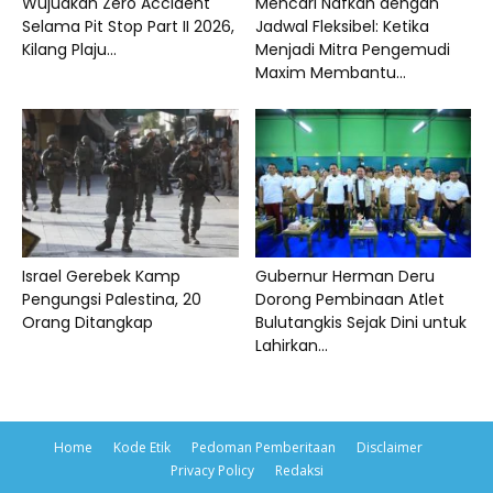
Wujudkan Zero Accident
Mencari Nafkah dengan
Selama Pit Stop Part II 2026,
Jadwal Fleksibel: Ketika
Kilang Plaju...
Menjadi Mitra Pengemudi
Maxim Membantu...
Israel Gerebek Kamp
Gubernur Herman Deru
Pengungsi Palestina, 20
Dorong Pembinaan Atlet
Orang Ditangkap
Bulutangkis Sejak Dini untuk
Lahirkan...
Home
Kode Etik
Pedoman Pemberitaan
Disclaimer
Privacy Policy
Redaksi