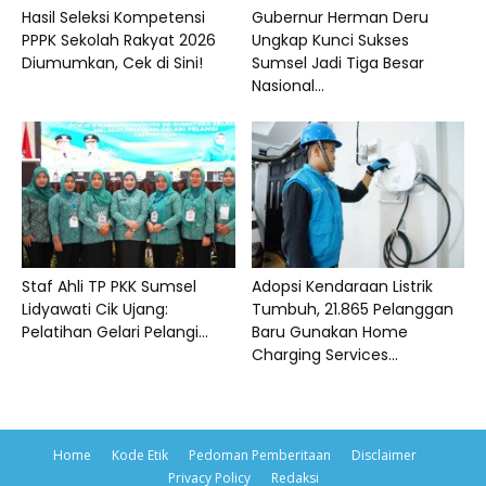
Hasil Seleksi Kompetensi
Gubernur Herman Deru
PPPK Sekolah Rakyat 2026
Ungkap Kunci Sukses
Diumumkan, Cek di Sini!
Sumsel Jadi Tiga Besar
Nasional...
Staf Ahli TP PKK Sumsel
Adopsi Kendaraan Listrik
Lidyawati Cik Ujang:
Tumbuh, 21.865 Pelanggan
Pelatihan Gelari Pelangi...
Baru Gunakan Home
Charging Services...
Home
Kode Etik
Pedoman Pemberitaan
Disclaimer
Privacy Policy
Redaksi