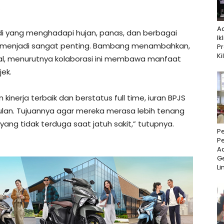
.
A
i yang menghadapi hujan, panas, dan berbagai
Ik
an menjadi sangat penting. Bambang menambahkan,
P
Ki
ial, menurutnya kolaborasi ini membawa manfaat
ek.
kinerja terbaik dan berstatus full time, iuran BPJS
lan. Tujuannya agar mereka merasa lebih tenang
yang tidak terduga saat jatuh sakit,” tutupnya.
P
P
Ad
Ge
Li