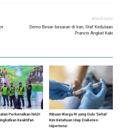
Artikulli tjetër
or
Demo Besar-besaran di Iran, Staf Kedutaan
Prancis Angkat Kaki
atan Perkenalkan NADI
Ribuan Warga RI yang Dulu ‘Sehat’
ingkatkan Keaktifan
Kini Ketahuan Idap Diabetes-
Hipertensi