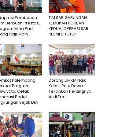
daptasi Perubahan
TIM SAR GABUNGAN
lim Berbuah Prestasi,
TEMUKAN KORBAN
rogram Mina Padi
KEDUA, OPERASI SAR
lang Plaju Raih...
RESMI DITUTUP
emkot Palembang
Dorong UMKM Naik
erkuat Program
Kelas, Ratu Dewa
iwiyata, Cetak
Tekankan Pentingnya
nerasi Peduli
AI di Era...
ngkungan Sejak Dini