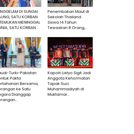
ENGGELAM DI SUNGAI
Penembakan Maut di
AUNG, SATU KORBAN
Sekolah Thailand:
ITEMUKAN MENINGGAL
Siswa 14 Tahun
NIA, SATU KORBAN...
Tewaskan 8 Orang,...
udi-Turki-Pakistan
Kapolri Listyo Sigit Jadi
ntuk Pakta
Anggota Kehormatan
ertahanan Bersama,
Tapak Suci
erangan ke Satu
Muhammadiyah di
egara Dianggap
Muktamar...
rangan...