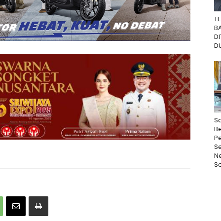
T
B
D
DU
Sa
Be
P
S
N
Se