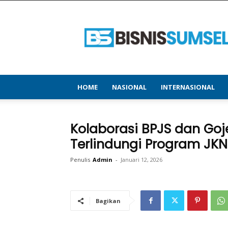
bisnissumsel.com
–
Menyajikan
Informasi
Terbaru
&
Terupdate
HOME
NASIONAL
INTERNASIONAL
Kolaborasi BPJS dan Goj
Terlindungi Program JKN
Penulis
Admin
-
Januari 12, 2026
Bagikan