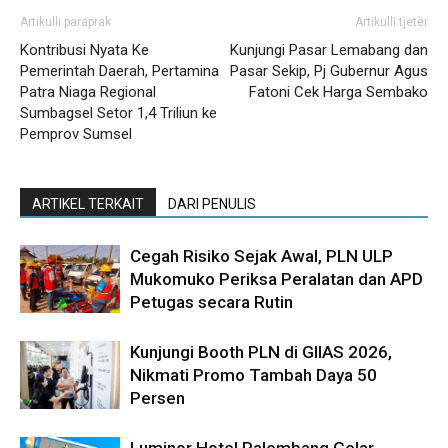
Artikulli paraprak
Artikulli tjetër
Kontribusi Nyata Ke
Kunjungi Pasar Lemabang dan
Pemerintah Daerah, Pertamina
Pasar Sekip, Pj Gubernur Agus
Patra Niaga Regional
Fatoni Cek Harga Sembako
Sumbagsel Setor 1,4 Triliun ke
Pemprov Sumsel
ARTIKEL TERKAIT
DARI PENULIS
Cegah Risiko Sejak Awal, PLN ULP
Mukomuko Periksa Peralatan dan APD
Petugas secara Rutin
Kunjungi Booth PLN di GIIAS 2026,
Nikmati Promo Tambah Daya 50
Persen
Luminor Hotel Palembang Gelar