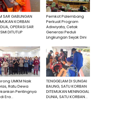
IM SAR GABUNGAN
Pemkot Palembang
EMUKAN KORBAN
Perkuat Program
EDUA, OPERASI SAR
Adiwiyata, Cetak
ESMI DITUTUP
Generasi Peduli
Lingkungan Sejak Dini
orong UMKM Naik
TENGGELAM DI SUNGAI
las, Ratu Dewa
BAUNG, SATU KORBAN
ekankan Pentingnya
DITEMUKAN MENINGGAL
 di Era...
DUNIA, SATU KORBAN...