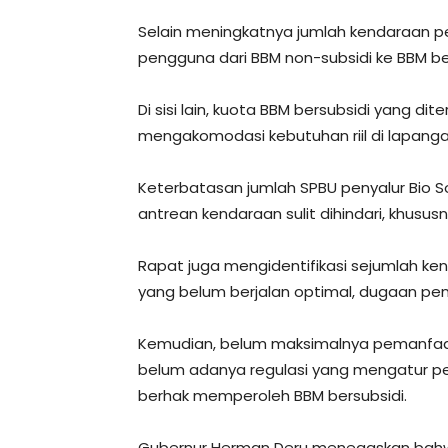
Selain meningkatnya jumlah kendaraan p
pengguna dari BBM non-subsidi ke BBM bers
Di sisi lain, kuota BBM bersubsidi yang d
mengakomodasi kebutuhan riil di lapanga
Keterbatasan jumlah SPBU penyalur Bio 
antrean kendaraan sulit dihindari, khusu
Rapat juga mengidentifikasi sejumlah ken
yang belum berjalan optimal, dugaan pen
Kemudian, belum maksimalnya pemanfaata
belum adanya regulasi yang mengatur p
berhak memperoleh BBM bersubsidi.
Gubernur Herman Deru menegaskan bahwa