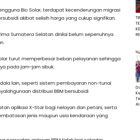
engguna Bio Solar, terdapat kecenderungan migrasi
T
ubsidi akibat selisih harga yang cukup signifikan.
T
K
iterima Sumatera Selatan dinilai belum sepenuhnya
R
n.
Solar turut memperbesar beban pelayanan sehingga
snya pada jam-jam sibuk.
dala lain, seperti sistem pembayaran non-tunai
D
yalahgunaan distribusi BBM bersubsidi
Ke
T
AI
n aplikasi X-Star bagi nelayan dan petani, serta
embatasan jenis maupun usia kendaraan yang
 persoalan antrean BBM tidak lagi sekadar