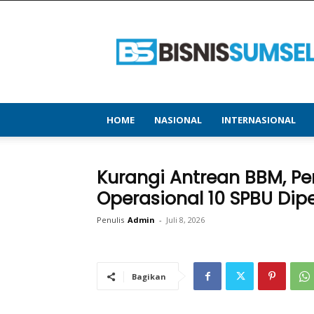
bisnissumsel.com
–
Menyajikan
Informasi
Terbaru
&
Terupdate
HOME
NASIONAL
INTERNASIONAL
Kurangi Antrean BBM, P
Operasional 10 SPBU Dip
Penulis
Admin
-
Juli 8, 2026
Bagikan