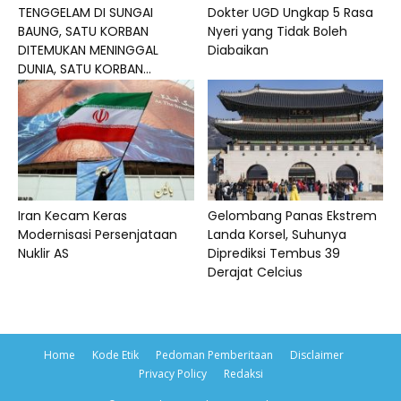
TENGGELAM DI SUNGAI
Dokter UGD Ungkap 5 Rasa
BAUNG, SATU KORBAN
Nyeri yang Tidak Boleh
DITEMUKAN MENINGGAL
Diabaikan
DUNIA, SATU KORBAN...
Iran Kecam Keras
Gelombang Panas Ekstrem
Modernisasi Persenjataan
Landa Korsel, Suhunya
Nuklir AS
Diprediksi Tembus 39
Derajat Celcius
Home
Kode Etik
Pedoman Pemberitaan
Disclaimer
Privacy Policy
Redaksi