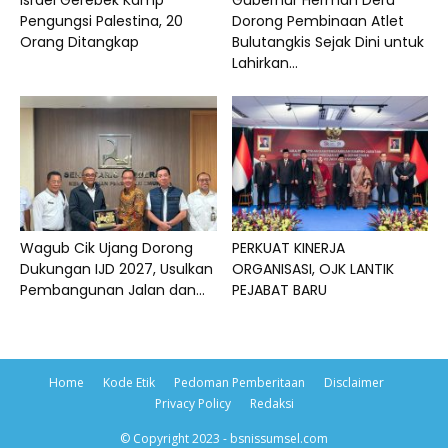
Israel Gerebek Kamp
Gubernur Herman Deru
Pengungsi Palestina, 20
Dorong Pembinaan Atlet
Orang Ditangkap
Bulutangkis Sejak Dini untuk
Lahirkan...
Wagub Cik Ujang Dorong
PERKUAT KINERJA
Dukungan IJD 2027, Usulkan
ORGANISASI, OJK LANTIK
Pembangunan Jalan dan...
PEJABAT BARU
Home
Kode Etik
Pedoman Pemberitaan
Disclaimer
Privacy Policy
Redaksi
© Copyright 2023 - bsnissumsel.com