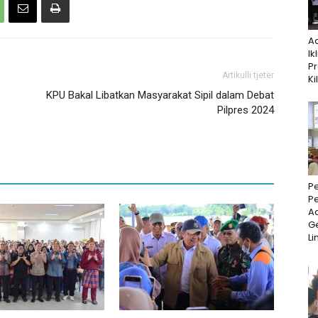
A
Ik
P
Artikulli tjetër
Ki
KPU Bakal Libatkan Masyarakat Sipil dalam Debat
Pilpres 2024
P
P
Ad
Ge
Li