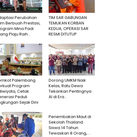
daptasi Perubahan
TIM SAR GABUNGAN
lim Berbuah Prestasi,
TEMUKAN KORBAN
rogram Mina Padi
KEDUA, OPERASI SAR
lang Plaju Raih...
RESMI DITUTUP
emkot Palembang
Dorong UMKM Naik
erkuat Program
Kelas, Ratu Dewa
iwiyata, Cetak
Tekankan Pentingnya
nerasi Peduli
AI di Era...
ngkungan Sejak Dini
Penembakan Maut di
Sekolah Thailand:
Siswa 14 Tahun
Tewaskan 8 Orang,...