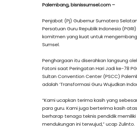
Palembang, bisnissumsel.com –
Penjabat (Pj) Gubernur Sumatera Selata
Persatuan Guru Republik Indonesia (PGRI)
komitmen yang kuat untuk mengembangka
Sumsel.
Penghargaan itu diserahkan langsung ol
Fatoni saat Peringatan Hari Jadi ke-78 PG
Sultan Convention Center (PSCC) Palemban
adalah ‘Transformasi Guru Wujudkan Indon
“Kami ucapkan terima kasih yang sebesa
para guru. Kami juga berterima kasih ata
berharap tenaga teknis pendidik memilik
mendukungan ini terwujud,” ucap Zulinto.