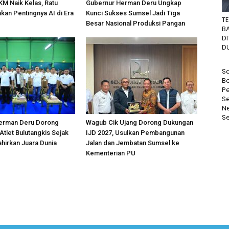
M Naik Kelas, Ratu
Gubernur Herman Deru Ungkap
an Pentingnya AI di Era
Kunci Sukses Sumsel Jadi Tiga
T
Besar Nasional Produksi Pangan
B
D
DU
Sa
Be
P
S
N
Se
erman Deru Dorong
Wagub Cik Ujang Dorong Dukungan
tlet Bulutangkis Sejak
IJD 2027, Usulkan Pembangunan
ahirkan Juara Dunia
Jalan dan Jembatan Sumsel ke
Kementerian PU