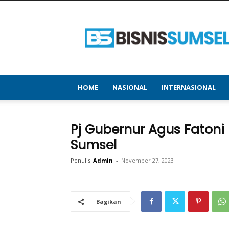
bisnissumsel.com
–
Menyajikan
Informasi
Terbaru
&
Terupdate
HOME
NASIONAL
INTERNASIONAL
Pj Gubernur Agus Fatoni
Sumsel
Penulis
Admin
-
November 27, 2023
Bagikan