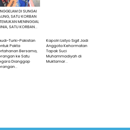
ENGGELAM DI SUNGAI
AUNG, SATU KORBAN
ITEMUKAN MENINGGAL
NIA, SATU KORBAN...
udi-Turki-Pakistan
Kapolri Listyo Sigit Jadi
ntuk Pakta
Anggota Kehormatan
ertahanan Bersama,
Tapak Suci
erangan ke Satu
Muhammadiyah di
egara Dianggap
Muktamar...
rangan...