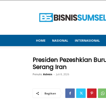
bisnissumsel.com
–
Menyajikan
Informasi
Terbaru
&
Terupdate
HOME
NASIONAL
INTERNASIONAL
Presiden Pezeshkian Buru
Serang Iran
Penulis
Admin
-
Juli 8, 2026
Bagikan