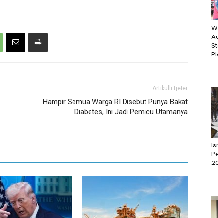
W
Ac
St
Pl
Artikulli tjetër
Hampir Semua Warga RI Disebut Punya Bakat
Diabetes, Ini Jadi Pemicu Utamanya
I
Pe
2