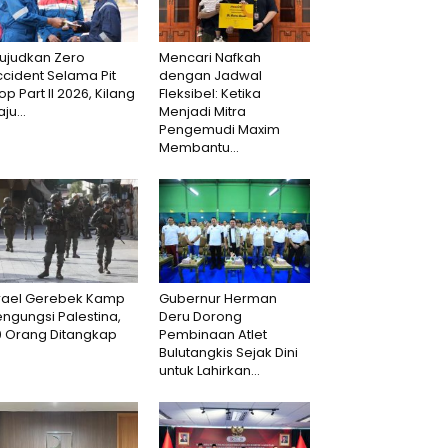
ujudkan Zero
Mencari Nafkah
cident Selama Pit
dengan Jadwal
op Part II 2026, Kilang
Fleksibel: Ketika
aju...
Menjadi Mitra
Pengemudi Maxim
Membantu...
srael Gerebek Kamp
Gubernur Herman
ngungsi Palestina,
Deru Dorong
0 Orang Ditangkap
Pembinaan Atlet
Bulutangkis Sejak Dini
untuk Lahirkan...