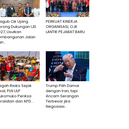
agub Cik Ujang
PERKUAT KINERJA
orong Dukungan IJD
ORGANISASI, OJK
27, Usulkan
LANTIK PEJABAT BARU
embangunan Jalan
n...
gah Risiko Sejak
Trump Pilih Damai
al, PLN ULP
dengan Iran, tapi
ukomuko Periksa
Ancam Serangan
ralatan dan APD...
Terbesar jika
Negosiasi...