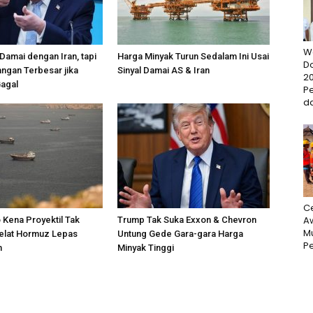
W
 Damai dengan Iran, tapi
Harga Minyak Turun Sedalam Ini Usai
D
ngan Terbesar jika
Sinyal Damai AS & Iran
20
Gagal
P
da
Ce
Aw
 Kena Proyektil Tak
Trump Tak Suka Exxon & Chevron
M
Selat Hormuz Lepas
Untung Gede Gara-gara Harga
Pe
n
Minyak Tinggi