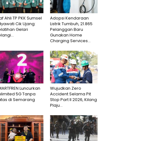
af Ahli TP PKK Sumsel
Adopsi Kendaraan
dyawati Cik Ujang:
Listrik Tumbuh, 21.865
latihan Gelari
Pelanggan Baru
langi...
Gunakan Home
Charging Services...
MARTFREN Luncurkan
Wujudkan Zero
nlimited 5G Tanpa
Accident Selama Pit
atas di Semarang
Stop Part II 2026, Kilang
Plaju...