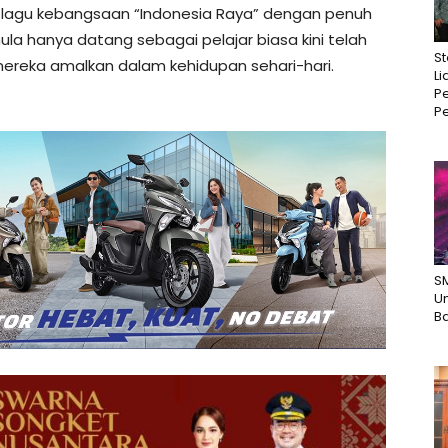
n lagu kebangsaan “Indonesia Raya” dengan penuh
 hanya datang sebagai pelajar biasa kini telah
St
 mereka amalkan dalam kehidupan sehari-hari.
Li
Pe
Pe
S
U
B