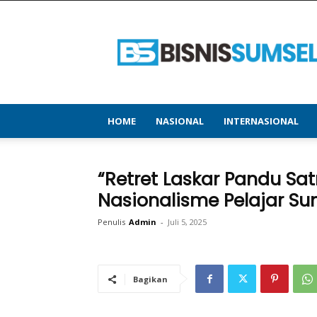
bisnissumsel.com
–
Menyajikan
Informasi
Terbaru
&
Terupdate
HOME
NASIONAL
INTERNASIONAL
“Retret Laskar Pandu Sa
Nasionalisme Pelajar Su
Penulis
Admin
-
Juli 5, 2025
Bagikan