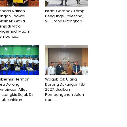
encari Nafkah
Israel Gerebek Kamp
engan Jadwal
Pengungsi Palestina,
eksibel: Ketika
20 Orang Ditangkap
njadi Mitra
engemudi Maxim
embantu...
ubernur Herman
Wagub Cik Ujang
eru Dorong
Dorong Dukungan IJD
embinaan Atlet
2027, Usulkan
lutangkis Sejak Dini
Pembangunan Jalan
tuk Lahirkan...
dan...