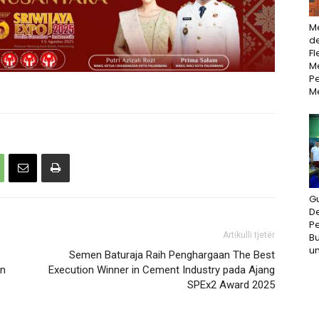
M
d
Fl
Me
P
M
G
D
P
Artikulli tjetër
Bu
un
Semen Baturaja Raih Penghargaan The Best
an
Execution Winner in Cement Industry pada Ajang
SPEx2 Award 2025