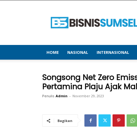
bisnissumsel.com
–
Menyajikan
Informasi
Terbaru
&
Terupdate
HOME
NASIONAL
INTERNASIONAL
Songsong Net Zero Emiss
Pertamina Plaju Ajak M
Penulis
Admin
-
November 29, 2023
Bagikan