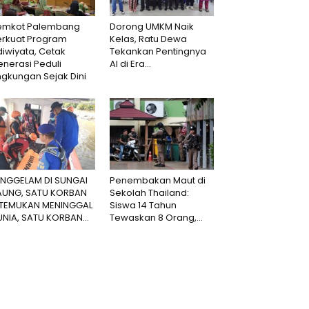
emkot Palembang
Dorong UMKM Naik
erkuat Program
Kelas, Ratu Dewa
iwiyata, Cetak
Tekankan Pentingnya
nerasi Peduli
AI di Era...
ngkungan Sejak Dini
ENGGELAM DI SUNGAI
Penembakan Maut di
AUNG, SATU KORBAN
Sekolah Thailand:
ITEMUKAN MENINGGAL
Siswa 14 Tahun
NIA, SATU KORBAN...
Tewaskan 8 Orang,...