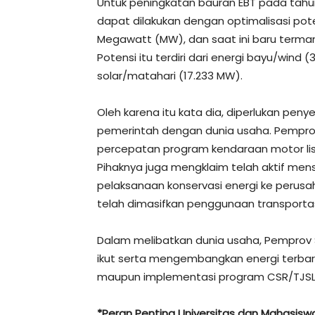
Untuk peningkatan bauran EBT pada tahun
dapat dilakukan dengan optimalisasi pot
Megawatt (MW), dan saat ini baru terma
Potensi itu terdiri dari energi bayu/wind 
solar/matahari (17.233 MW).
Oleh karena itu kata dia, diperlukan peny
pemerintah dengan dunia usaha. Pemprov 
percepatan program kendaraan motor listr
Pihaknya juga mengklaim telah aktif men
pelaksanaan konservasi energi ke perusah
telah dimasifkan penggunaan transportas
Dalam melibatkan dunia usaha, Pemprov S
ikut serta mengembangkan energi terba
maupun implementasi program CSR/TJSL
*Peran Penting Universitas dan Mahasisw