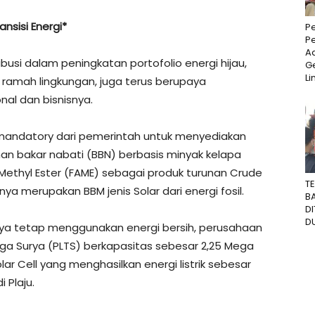
ansisi Energi*
P
P
Ad
ibusi dalam peningkatan portofolio energi hijau,
Ge
Li
 ramah lingkungan, juga terus berupaya
al dan bisnisnya.
t mandatory dari pemerintah untuk menyediakan
an bakar nabati (BBN) berbasis minyak kelapa
ethyl Ester (FAME) sebagai produk turunan Crude
T
ya merupakan BBM jenis Solar dari energi fosil.
B
D
DU
nya tetap menggunakan energi bersih, perusahaan
ga Surya (PLTS) berkapasitas sebesar 2,25 Mega
ar Cell yang menghasilkan energi listrik sebesar
 Plaju.