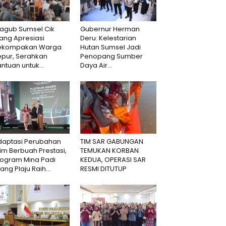
agub Sumsel Cik
Gubernur Herman
ang Apresiasi
Deru: Kelestarian
ekompakan Warga
Hutan Sumsel Jadi
epur, Serahkan
Penopang Sumber
ntuan untuk...
Daya Air...
daptasi Perubahan
TIM SAR GABUNGAN
lim Berbuah Prestasi,
TEMUKAN KORBAN
rogram Mina Padi
KEDUA, OPERASI SAR
lang Plaju Raih...
RESMI DITUTUP