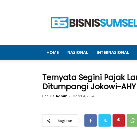
bisnissumsel.com
–
Menyajikan
Informasi
Terbaru
&
Terupdate
HOME
NASIONAL
INTERNASIONAL
Ternyata Segini Pajak La
Ditumpangi Jokowi-AHY 
Penulis
Admin
-
Maret 4, 2024
Bagikan