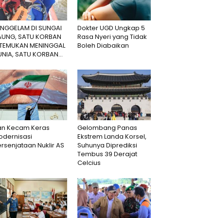
ENGGELAM DI SUNGAI
Dokter UGD Ungkap 5
AUNG, SATU KORBAN
Rasa Nyeri yang Tidak
ITEMUKAN MENINGGAL
Boleh Diabaikan
NIA, SATU KORBAN...
ran Kecam Keras
Gelombang Panas
odernisasi
Ekstrem Landa Korsel,
rsenjataan Nuklir AS
Suhunya Diprediksi
Tembus 39 Derajat
Celcius