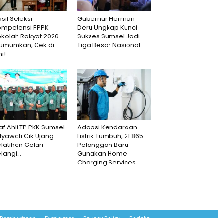
sil Seleksi
Gubernur Herman
ompetensi PPPK
Deru Ungkap Kunci
ekolah Rakyat 2026
Sukses Sumsel Jadi
iumumkan, Cek di
Tiga Besar Nasional...
ni!
af Ahli TP PKK Sumsel
Adopsi Kendaraan
dyawati Cik Ujang:
Listrik Tumbuh, 21.865
latihan Gelari
Pelanggan Baru
langi...
Gunakan Home
Charging Services...