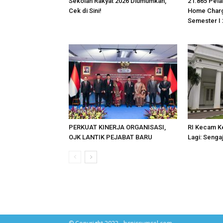
Sekolah Rakyat 2026 Diumumkan,
21.865 Pel
Cek di Sini!
Home Charg
Semester I
PERKUAT KINERJA ORGANISASI,
RI Kecam Ke
OJK LANTIK PEJABAT BARU
Lagi: Senga