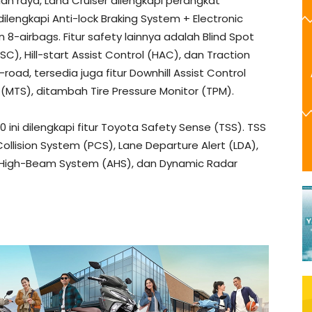
lan raya, Land Cruiser dilengkapi perangkat
lengkapi Anti-lock Braking System + Electronic
n 8-airbags. Fitur safety lainnya adalah Blind Spot
SC), Hill-start Assist Control (HAC), dan Traction
oad, tersedia juga fitur Downhill Assist Control
t (MTS), ditambah Tire Pressure Monitor (TPM).
0 ini dilengkapi fitur Toyota Safety Sense (TSS). TSS
Collision System (PCS), Lane Departure Alert (LDA),
 High-Beam System (AHS), dan Dynamic Radar