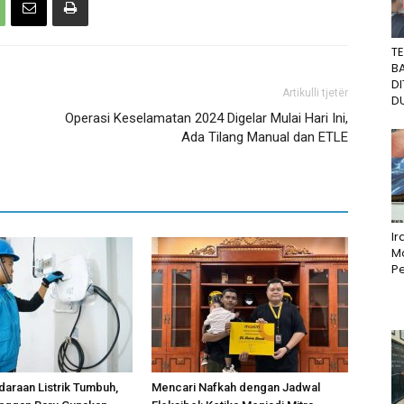
T
B
D
Artikulli tjetër
DU
Operasi Keselamatan 2024 Digelar Mulai Hari Ini,
Ada Tilang Manual dan ETLE
I
M
Pe
araan Listrik Tumbuh,
Mencari Nafkah dengan Jadwal