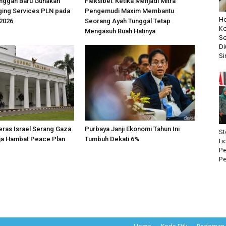
anggan Baru Gunakan
Fleksibel: Ketika Menjadi Mitra
ing Services PLN pada
Pengemudi Maxim Membantu
Ha
 2026
Seorang Ayah Tunggal Tetap
K
Mengasuh Buah Hatinya
S
D
Si
ras Israel Serang Gaza
Purbaya Janji Ekonomi Tahun Ini
St
ja Hambat Peace Plan
Tumbuh Dekati 6%
Li
Pe
Pe