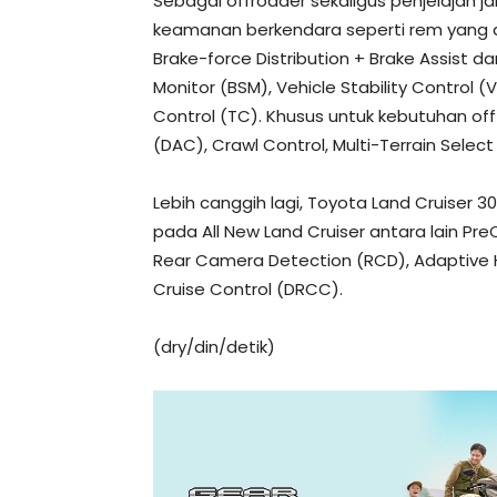
Sebagai offroader sekaligus penjelajah ja
keamanan berkendara seperti rem yang di
Brake-force Distribution + Brake Assist da
Monitor (BSM), Vehicle Stability Control (V
Control (TC). Khusus untuk kebutuhan off-r
(DAC), Crawl Control, Multi-Terrain Selec
Lebih canggih lagi, Toyota Land Cruiser 30
pada All New Land Cruiser antara lain Pre
Rear Camera Detection (RCD), Adaptive
Cruise Control (DRCC).
(dry/din/detik)