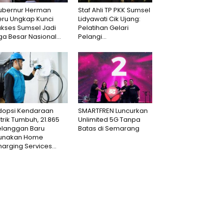
ubernur Herman
Staf Ahli TP PKK Sumsel
eru Ungkap Kunci
Lidyawati Cik Ujang:
ukses Sumsel Jadi
Pelatihan Gelari
ga Besar Nasional...
Pelangi...
dopsi Kendaraan
SMARTFREN Luncurkan
strik Tumbuh, 21.865
Unlimited 5G Tanpa
elanggan Baru
Batas di Semarang
unakan Home
arging Services...