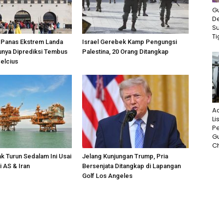
G
D
S
Ti
Panas Ekstrem Landa
Israel Gerebek Kamp Pengungsi
unya Diprediksi Tembus
Palestina, 20 Orang Ditangkap
Celcius
A
Li
P
G
Ch
k Turun Sedalam Ini Usai
Jelang Kunjungan Trump, Pria
i AS & Iran
Bersenjata Ditangkap di Lapangan
Golf Los Angeles