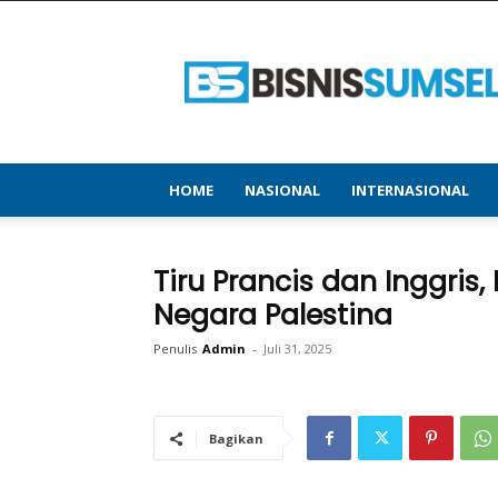
bisnissumsel.com
–
Menyajikan
Informasi
Terbaru
&
Terupdate
HOME
NASIONAL
INTERNASIONAL
Tiru Prancis dan Inggris
Negara Palestina
Penulis
Admin
-
Juli 31, 2025
Bagikan