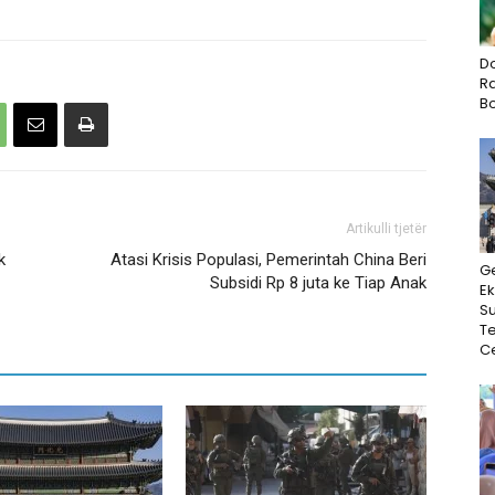
D
Ra
B
Artikulli tjetër
k
Atasi Krisis Populasi, Pemerintah China Beri
G
Subsidi Rp 8 juta ke Tiap Anak
Ek
Su
T
Ce