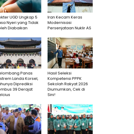
okter UGD Ungkap 5
Iran Kecam Keras
sa Nyeri yang Tidak
Modernisasi
oleh Diabaikan
Persenjataan Nuklir AS
elombang Panas
Hasil Seleksi
strem Landa Korsel,
Kompetensi PPPK
hunya Diprediksi
Sekolah Rakyat 2026
embus 39 Derajat
Diumumkan, Cek di
lcius
Sini!