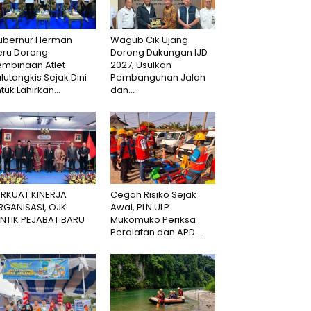
ubernur Herman
Wagub Cik Ujang
eru Dorong
Dorong Dukungan IJD
embinaan Atlet
2027, Usulkan
lutangkis Sejak Dini
Pembangunan Jalan
tuk Lahirkan...
dan...
ERKUAT KINERJA
Cegah Risiko Sejak
RGANISASI, OJK
Awal, PLN ULP
ANTIK PEJABAT BARU
Mukomuko Periksa
Peralatan dan APD...