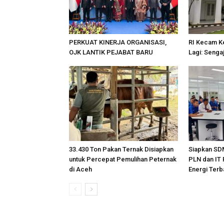
PERKUAT KINERJA ORGANISASI,
RI Kecam Ke
OJK LANTIK PEJABAT BARU
Lagi: Senga
33.430 Ton Pakan Ternak Disiapkan
Siapkan SDM
untuk Percepat Pemulihan Peternak
PLN dan IT 
di Aceh
Energi Ter