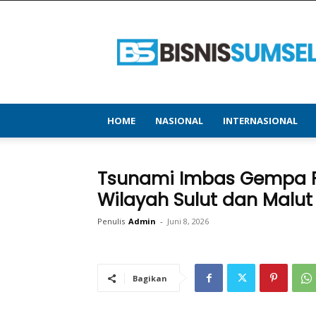
bisnissumsel.com
–
Menyajikan
Informasi
Terbaru
&
Terupdate
HOME
NASIONAL
INTERNASIONAL
Tsunami Imbas Gempa Fil
Wilayah Sulut dan Malut
Penulis
Admin
-
Juni 8, 2026
Bagikan