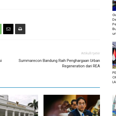
G
D
P
Bu
un
Artikulli tjetër
si
Summarecon Bandung Raih Penghargaan Urban
Regeneration dari REA
P
O
L