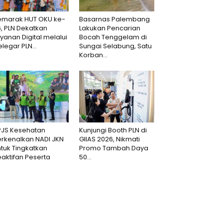
emarak HUT OKU ke-
Basarnas Palembang
6, PLN Dekatkan
Lakukan Pencarian
yanan Digital melalui
Bocah Tenggelam di
legar PLN...
Sungai Selabung, Satu
Korban...
PJS Kesehatan
Kunjungi Booth PLN di
erkenalkan NADI JKN
GIIAS 2026, Nikmati
tuk Tingkatkan
Promo Tambah Daya
aktifan Peserta
50...