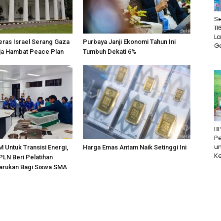
S
11
La
ras Israel Serang Gaza
Purbaya Janji Ekonomi Tahun Ini
Ge
ja Hambat Peace Plan
Tumbuh Dekati 6%
B
P
un
 Untuk Transisi Energi,
Harga Emas Antam Naik Setinggi Ini
Ke
PLN Beri Pelatihan
barukan Bagi Siswa SMA