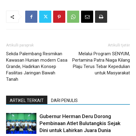
Artikulli paraprak
Artikulli tjetër
Sekda Palembang Resmikan
Melalui Program SENYUM,
Kawasan Hunian modern Casa
Pertamina Patra Niaga Kilang
Grande, Hadirkan Konsep
Plaju Terus Tebar Kepedulian
Fasilitas Jaringan Bawah
untuk Masyarakat
Tanah
ARTIKEL TERKAIT
DARI PENULIS
Gubernur Herman Deru Dorong
Pembinaan Atlet Bulutangkis Sejak
Dini untuk Lahirkan Juara Dunia