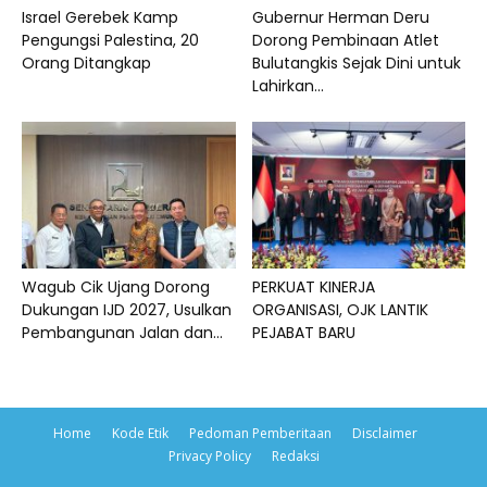
Israel Gerebek Kamp
Gubernur Herman Deru
Pengungsi Palestina, 20
Dorong Pembinaan Atlet
Orang Ditangkap
Bulutangkis Sejak Dini untuk
Lahirkan...
Wagub Cik Ujang Dorong
PERKUAT KINERJA
Dukungan IJD 2027, Usulkan
ORGANISASI, OJK LANTIK
Pembangunan Jalan dan...
PEJABAT BARU
Home
Kode Etik
Pedoman Pemberitaan
Disclaimer
Privacy Policy
Redaksi