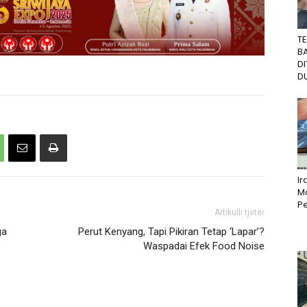
T
B
D
DU
I
M
Pe
Artikulli tjetër
ga
Perut Kenyang, Tapi Pikiran Tetap ‘Lapar’?
Waspadai Efek Food Noise