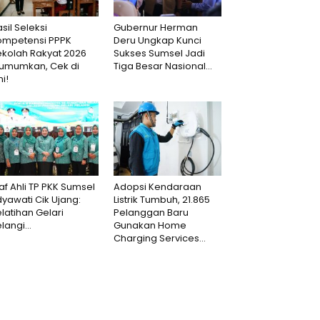
sil Seleksi
Gubernur Herman
ompetensi PPPK
Deru Ungkap Kunci
ekolah Rakyat 2026
Sukses Sumsel Jadi
iumumkan, Cek di
Tiga Besar Nasional...
ni!
af Ahli TP PKK Sumsel
Adopsi Kendaraan
dyawati Cik Ujang:
Listrik Tumbuh, 21.865
latihan Gelari
Pelanggan Baru
langi...
Gunakan Home
Charging Services...