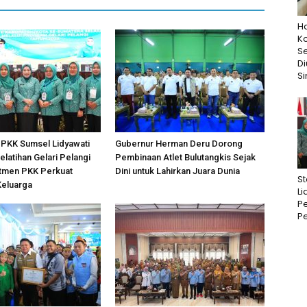
Ha
K
S
D
Si
P PKK Sumsel Lidyawati
Gubernur Herman Deru Dorong
elatihan Gelari Pelangi
Pembinaan Atlet Bulutangkis Sejak
tmen PKK Perkuat
Dini untuk Lahirkan Juara Dunia
St
Keluarga
Li
Pe
Pe