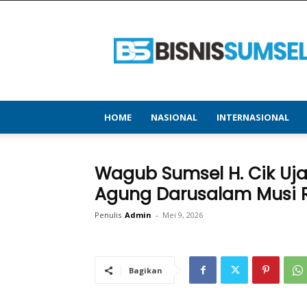
bisnissumsel.com
–
Menyajikan
Informasi
Terbaru
&
Terupdate
HOME
NASIONAL
INTERNASIONAL
Wagub Sumsel H. Cik Uja
Agung Darusalam Musi
Penulis
Admin
-
Mei 9, 2026
Bagikan