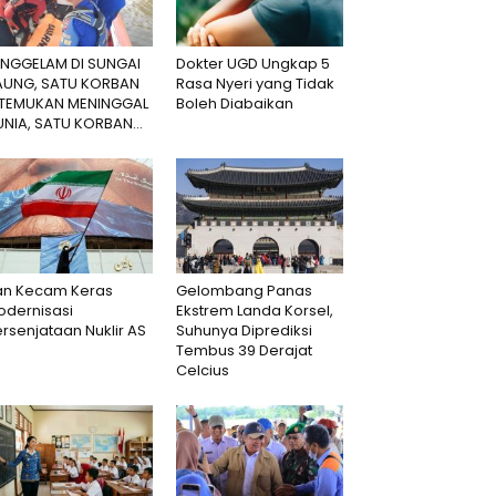
ENGGELAM DI SUNGAI
Dokter UGD Ungkap 5
AUNG, SATU KORBAN
Rasa Nyeri yang Tidak
ITEMUKAN MENINGGAL
Boleh Diabaikan
NIA, SATU KORBAN...
ran Kecam Keras
Gelombang Panas
odernisasi
Ekstrem Landa Korsel,
rsenjataan Nuklir AS
Suhunya Diprediksi
Tembus 39 Derajat
Celcius