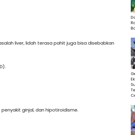
D
Ra
B
salah liver, lidah terasa pahit juga bisa disebabkan
D).
G
Ek
Su
T
Ce
enyakit ginjal, dan hipotiroidisme.