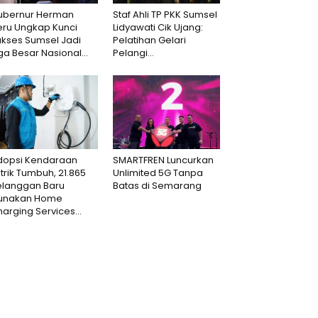
ubernur Herman
Staf Ahli TP PKK Sumsel
eru Ungkap Kunci
Lidyawati Cik Ujang:
ukses Sumsel Jadi
Pelatihan Gelari
ga Besar Nasional...
Pelangi...
dopsi Kendaraan
SMARTFREN Luncurkan
strik Tumbuh, 21.865
Unlimited 5G Tanpa
elanggan Baru
Batas di Semarang
unakan Home
arging Services...