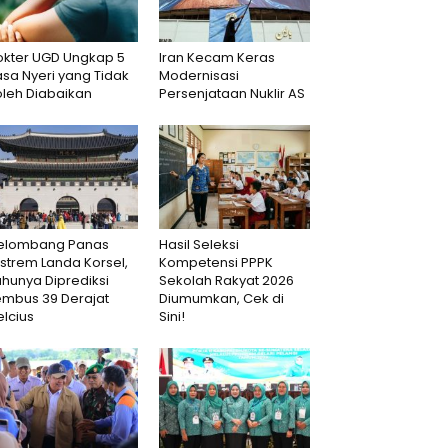
okter UGD Ungkap 5
Iran Kecam Keras
sa Nyeri yang Tidak
Modernisasi
oleh Diabaikan
Persenjataan Nuklir AS
elombang Panas
Hasil Seleksi
strem Landa Korsel,
Kompetensi PPPK
hunya Diprediksi
Sekolah Rakyat 2026
embus 39 Derajat
Diumumkan, Cek di
lcius
Sini!