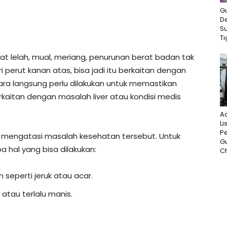
G
D
S
Ti
epat lelah, mual, meriang, penurunan berat badan tak
ri perut kanan atas, bisa jadi itu berkaitan dengan
cara langsung perlu dilakukan untuk memastikan
rkaitan dengan masalah liver atau kondisi medis
A
Li
P
 mengatasi masalah kesehatan tersebut. Untuk
G
a hal yang bisa dilakukan:
Ch
seperti jeruk atau acar.
atau terlalu manis.