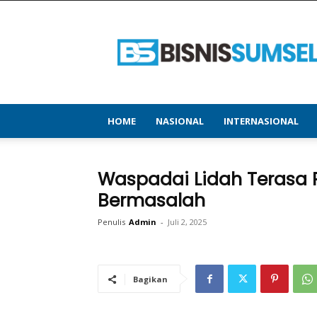
bisnissumsel.com
–
Menyajikan
Informasi
Terbaru
&
Terupdate
HOME
NASIONAL
INTERNASIONAL
Waspadai Lidah Terasa Pa
Bermasalah
Penulis
Admin
-
Juli 2, 2025
Bagikan