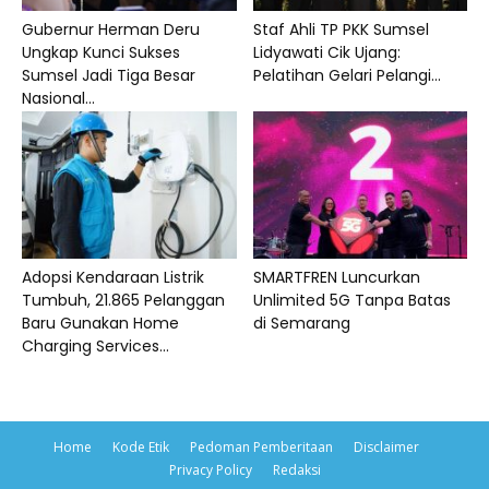
Gubernur Herman Deru
Staf Ahli TP PKK Sumsel
Ungkap Kunci Sukses
Lidyawati Cik Ujang:
Sumsel Jadi Tiga Besar
Pelatihan Gelari Pelangi...
Nasional...
Adopsi Kendaraan Listrik
SMARTFREN Luncurkan
Tumbuh, 21.865 Pelanggan
Unlimited 5G Tanpa Batas
Baru Gunakan Home
di Semarang
Charging Services...
Home
Kode Etik
Pedoman Pemberitaan
Disclaimer
Privacy Policy
Redaksi