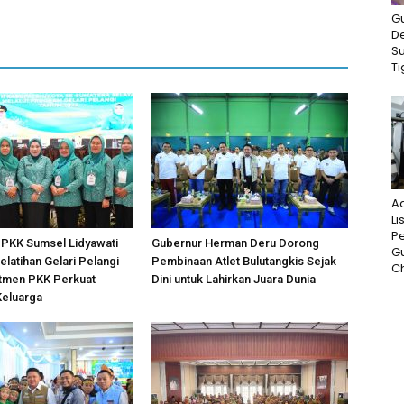
G
D
S
Ti
A
Li
P
P PKK Sumsel Lidyawati
Gubernur Herman Deru Dorong
G
elatihan Gelari Pelangi
Pembinaan Atlet Bulutangkis Sejak
Ch
tmen PKK Perkuat
Dini untuk Lahirkan Juara Dunia
Keluarga