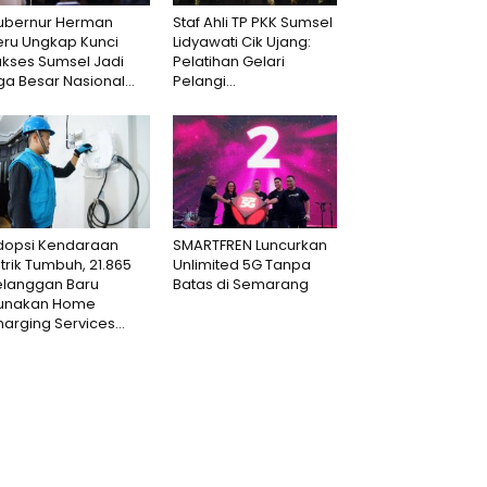
ubernur Herman
Staf Ahli TP PKK Sumsel
eru Ungkap Kunci
Lidyawati Cik Ujang:
ukses Sumsel Jadi
Pelatihan Gelari
ga Besar Nasional...
Pelangi...
dopsi Kendaraan
SMARTFREN Luncurkan
strik Tumbuh, 21.865
Unlimited 5G Tanpa
elanggan Baru
Batas di Semarang
unakan Home
arging Services...