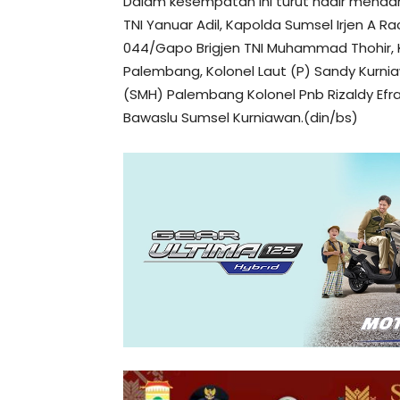
Dalam kesempatan ini turut hadir mendam
TNI Yanuar Adil, Kapolda Sumsel Irjen A 
044/Gapo Brigjen TNI Muhammad Thohir, 
Palembang, Kolonel Laut (P) Sandy Kurn
(SMH) Palembang Kolonel Pnb Rizaldy Efr
Bawaslu Sumsel Kurniawan.(din/bs)