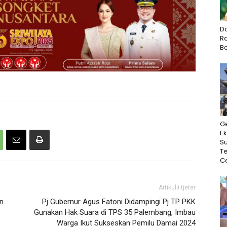
D
Ra
B
G
Ek
Su
T
Ce
Artikulli tjetër
an
Pj Gubernur Agus Fatoni Didampingi Pj TP PKK
Gunakan Hak Suara di TPS 35 Palembang, Imbau
Warga Ikut Sukseskan Pemilu Damai 2024