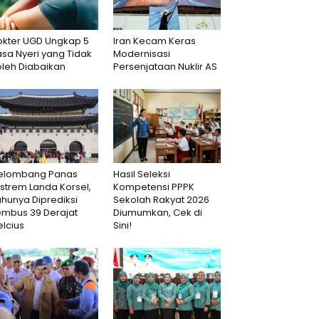
okter UGD Ungkap 5
Iran Kecam Keras
sa Nyeri yang Tidak
Modernisasi
oleh Diabaikan
Persenjataan Nuklir AS
elombang Panas
Hasil Seleksi
strem Landa Korsel,
Kompetensi PPPK
hunya Diprediksi
Sekolah Rakyat 2026
embus 39 Derajat
Diumumkan, Cek di
lcius
Sini!