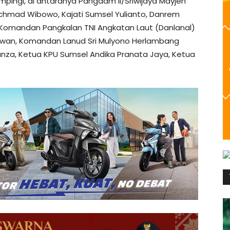
pingi, di antaranya Pangdam II/Sriwijaya Mayjen
Rachmad Wibowo, Kajati Sumsel Yulianto, Danrem
Komandan Pangkalan TNI Angkatan Laut (Danlanal)
iawan, Komandan Lanud Sri Mulyono Herlambang
anza, Ketua KPU Sumsel Andika Pranata Jaya, Ketua