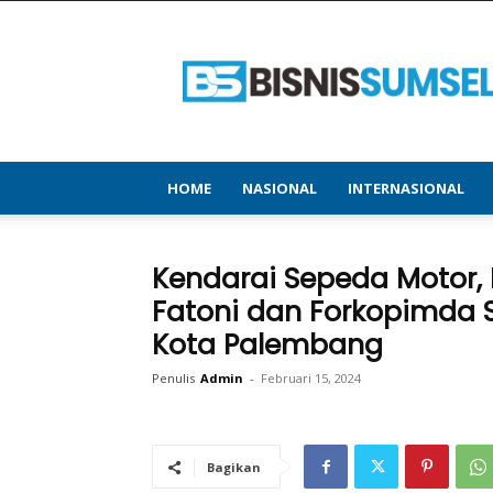
bisnissumsel.com
–
Menyajikan
Informasi
Terbaru
&
Terupdate
HOME
NASIONAL
INTERNASIONAL
Kendarai Sepeda Motor, 
Fatoni dan Forkopimda S
Kota Palembang
Penulis
Admin
-
Februari 15, 2024
Bagikan