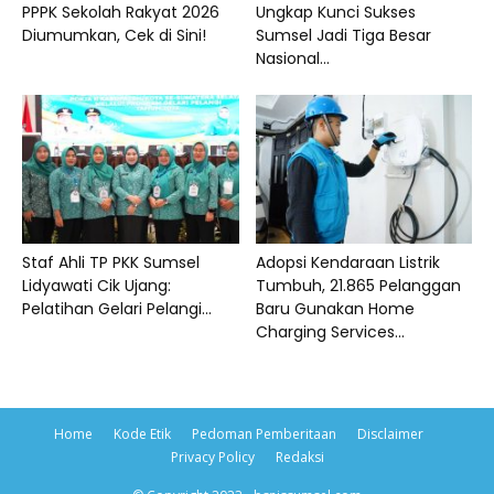
PPPK Sekolah Rakyat 2026
Ungkap Kunci Sukses
Diumumkan, Cek di Sini!
Sumsel Jadi Tiga Besar
Nasional...
Staf Ahli TP PKK Sumsel
Adopsi Kendaraan Listrik
Lidyawati Cik Ujang:
Tumbuh, 21.865 Pelanggan
Pelatihan Gelari Pelangi...
Baru Gunakan Home
Charging Services...
Home
Kode Etik
Pedoman Pemberitaan
Disclaimer
Privacy Policy
Redaksi