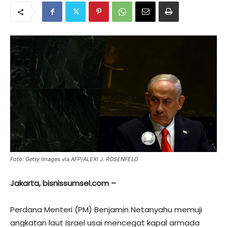
Foto: Getty Images via AFP/ALEXI J. ROSENFELD
Jakarta, bisnissumsel.com –
Perdana Menteri (PM) Benjamin Netanyahu memuji
angkatan laut Israel usai mencegat kapal armada