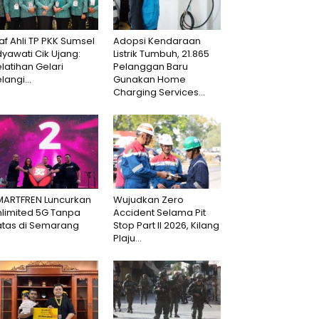
af Ahli TP PKK Sumsel
Adopsi Kendaraan
dyawati Cik Ujang:
Listrik Tumbuh, 21.865
latihan Gelari
Pelanggan Baru
langi...
Gunakan Home
Charging Services...
MARTFREN Luncurkan
Wujudkan Zero
nlimited 5G Tanpa
Accident Selama Pit
atas di Semarang
Stop Part II 2026, Kilang
Plaju...