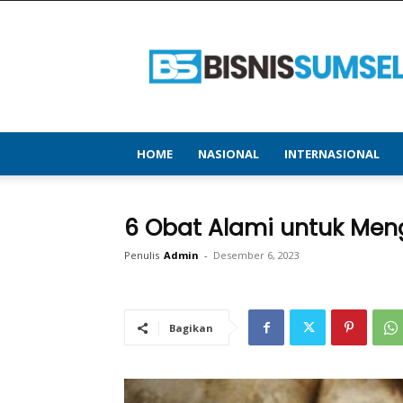
bisnissumsel.com
–
Menyajikan
Informasi
Terbaru
&
Terupdate
HOME
NASIONAL
INTERNASIONAL
6 Obat Alami untuk Me
Penulis
Admin
-
Desember 6, 2023
Bagikan