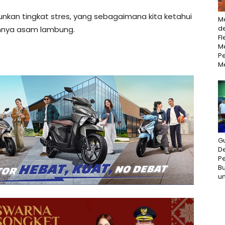
kan tingkat stres, yang sebagaimana kita ketahui
M
d
hnya asam lambung.
Fl
Me
P
M
G
D
P
Bu
un