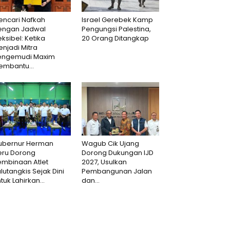
encari Nafkah
Israel Gerebek Kamp
engan Jadwal
Pengungsi Palestina,
eksibel: Ketika
20 Orang Ditangkap
njadi Mitra
engemudi Maxim
embantu...
ubernur Herman
Wagub Cik Ujang
eru Dorong
Dorong Dukungan IJD
embinaan Atlet
2027, Usulkan
lutangkis Sejak Dini
Pembangunan Jalan
tuk Lahirkan...
dan...