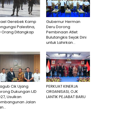
srael Gerebek Kamp
Gubernur Herman
ngungsi Palestina,
Deru Dorong
0 Orang Ditangkap
Pembinaan Atlet
Bulutangkis Sejak Dini
untuk Lahirkan...
agub Cik Ujang
PERKUAT KINERJA
orong Dukungan IJD
ORGANISASI, OJK
27, Usulkan
LANTIK PEJABAT BARU
embangunan Jalan
n...