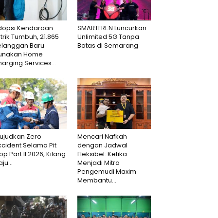
dopsi Kendaraan
SMARTFREN Luncurkan
strik Tumbuh, 21.865
Unlimited 5G Tanpa
elanggan Baru
Batas di Semarang
unakan Home
arging Services...
ujudkan Zero
Mencari Nafkah
cident Selama Pit
dengan Jadwal
op Part II 2026, Kilang
Fleksibel: Ketika
aju...
Menjadi Mitra
Pengemudi Maxim
Membantu...