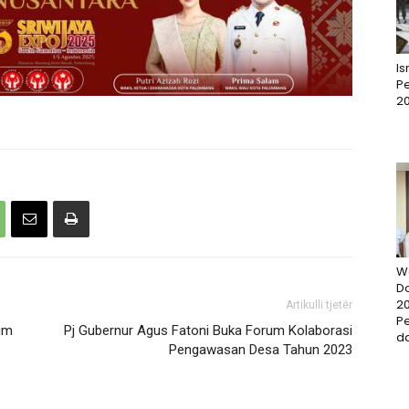
I
Pe
2
W
D
20
Artikulli tjetër
P
kum
Pj Gubernur Agus Fatoni Buka Forum Kolaborasi
da
Pengawasan Desa Tahun 2023