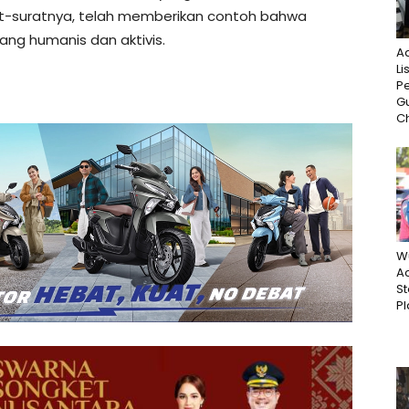
rat-suratnya, telah memberikan contoh bahwa
ang humanis dan aktivis.
A
Li
P
G
Ch
W
Ac
St
Pl