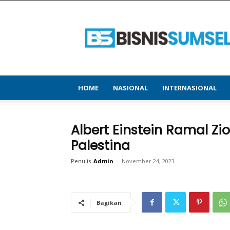
bisnissumsel.com
–
Menyajikan
Informasi
Terbaru
&
Terupdate
HOME
NASIONAL
INTERNASIONAL
Albert Einstein Ramal Zio
Palestina
Penulis
Admin
-
November 24, 2023
Bagikan