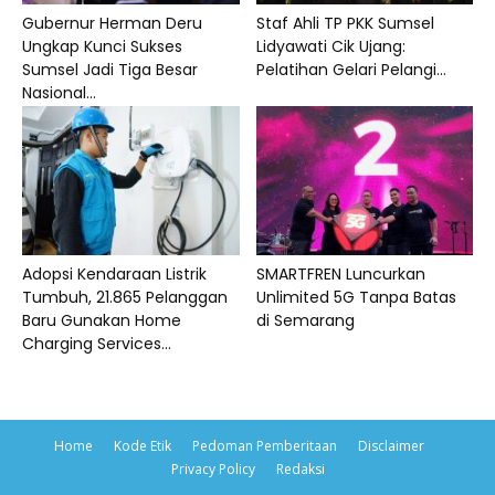
Gubernur Herman Deru
Staf Ahli TP PKK Sumsel
Ungkap Kunci Sukses
Lidyawati Cik Ujang:
Sumsel Jadi Tiga Besar
Pelatihan Gelari Pelangi...
Nasional...
Adopsi Kendaraan Listrik
SMARTFREN Luncurkan
Tumbuh, 21.865 Pelanggan
Unlimited 5G Tanpa Batas
Baru Gunakan Home
di Semarang
Charging Services...
Home
Kode Etik
Pedoman Pemberitaan
Disclaimer
Privacy Policy
Redaksi