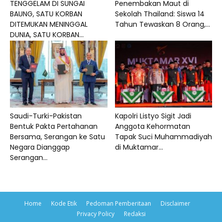
TENGGELAM DI SUNGAI
Penembakan Maut di
BAUNG, SATU KORBAN
Sekolah Thailand: Siswa 14
DITEMUKAN MENINGGAL
Tahun Tewaskan 8 Orang,...
DUNIA, SATU KORBAN...
Saudi-Turki-Pakistan
Kapolri Listyo Sigit Jadi
Bentuk Pakta Pertahanan
Anggota Kehormatan
Bersama, Serangan ke Satu
Tapak Suci Muhammadiyah
Negara Dianggap
di Muktamar...
Serangan...
Home
Kode Etik
Pedoman Pemberitaan
Disclaimer
Privacy Policy
Redaksi