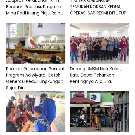
Adaptasi Perubahan Iklim
TIM SAR GABUNGAN
Berbuah Prestasi, Program
TEMUKAN KORBAN KEDUA,
Mina Padi Kilang Plaju Raih...
OPERASI SAR RESMI DITUTUP
Pemkot Palembang Perkuat
Dorong UMKM Naik Kelas,
Program Adiwiyata, Cetak
Ratu Dewa Tekankan
Generasi Peduli Lingkungan
Pentingnya AI di Era...
Sejak Dini