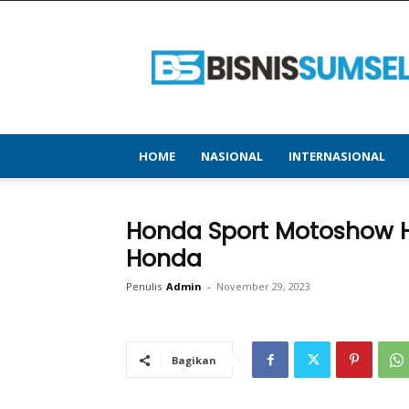
bisnissumsel.com
–
Menyajikan
Informasi
Terbaru
&
Terupdate
HOME
NASIONAL
INTERNASIONAL
Honda Sport Motoshow 
Honda
Penulis
Admin
-
November 29, 2023
Bagikan