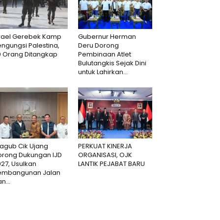
srael Gerebek Kamp
Gubernur Herman
ngungsi Palestina,
Deru Dorong
0 Orang Ditangkap
Pembinaan Atlet
Bulutangkis Sejak Dini
untuk Lahirkan...
agub Cik Ujang
PERKUAT KINERJA
orong Dukungan IJD
ORGANISASI, OJK
27, Usulkan
LANTIK PEJABAT BARU
embangunan Jalan
n...