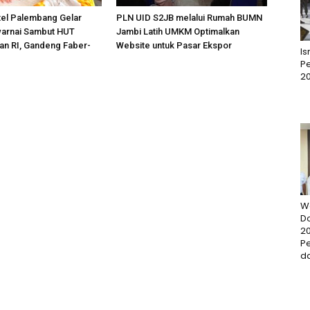
tel Palembang Gelar
PLN UID S2JB melalui Rumah BUMN
arnai Sambut HUT
Jambi Latih UMKM Optimalkan
n RI, Gandeng Faber-
Website untuk Pasar Ekspor
I
Pe
2
W
D
20
P
da