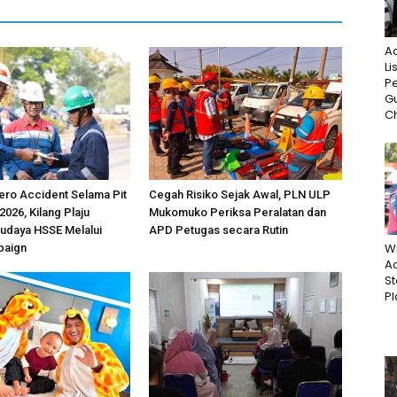
A
Li
P
G
Ch
ero Accident Selama Pit
Cegah Risiko Sejak Awal, PLN ULP
 2026, Kilang Plaju
Mukomuko Periksa Peralatan dan
udaya HSSE Melalui
APD Petugas secara Rutin
W
paign
Ac
St
Pl