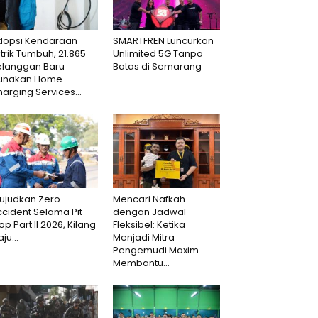
dopsi Kendaraan
SMARTFREN Luncurkan
strik Tumbuh, 21.865
Unlimited 5G Tanpa
elanggan Baru
Batas di Semarang
unakan Home
arging Services...
ujudkan Zero
Mencari Nafkah
cident Selama Pit
dengan Jadwal
op Part II 2026, Kilang
Fleksibel: Ketika
aju...
Menjadi Mitra
Pengemudi Maxim
Membantu...