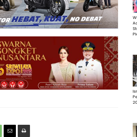
W
Ac
St
Pl
I
Pe
2