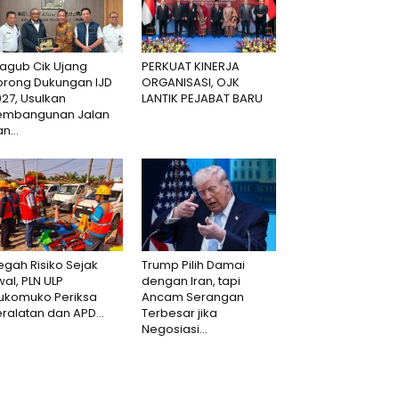
agub Cik Ujang
PERKUAT KINERJA
orong Dukungan IJD
ORGANISASI, OJK
27, Usulkan
LANTIK PEJABAT BARU
embangunan Jalan
n...
gah Risiko Sejak
Trump Pilih Damai
al, PLN ULP
dengan Iran, tapi
ukomuko Periksa
Ancam Serangan
ralatan dan APD...
Terbesar jika
Negosiasi...