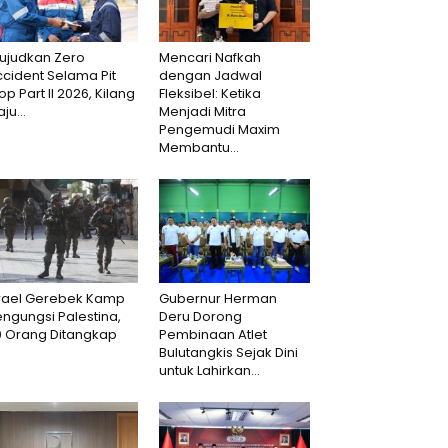
ujudkan Zero
Mencari Nafkah
cident Selama Pit
dengan Jadwal
op Part II 2026, Kilang
Fleksibel: Ketika
aju...
Menjadi Mitra
Pengemudi Maxim
Membantu...
srael Gerebek Kamp
Gubernur Herman
ngungsi Palestina,
Deru Dorong
0 Orang Ditangkap
Pembinaan Atlet
Bulutangkis Sejak Dini
untuk Lahirkan...