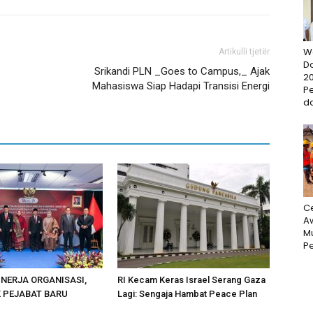
W
Artikulli tjetër
D
Srikandi PLN _Goes to Campus,_ Ajak
20
Mahasiswa Siap Hadapi Transisi Energi
P
da
Ce
Aw
M
Pe
INERJA ORGANISASI,
RI Kecam Keras Israel Serang Gaza
K PEJABAT BARU
Lagi: Sengaja Hambat Peace Plan