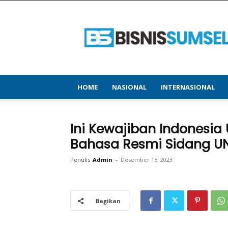
bisnissumsel.com
–
Menyajikan
Informasi
Terbaru
&
Terupdate
HOME
NASIONAL
INTERNASIONAL
Ini Kewajiban Indonesia
Bahasa Resmi Sidang U
Penulis
Admin
-
Desember 15, 2023
Bagikan