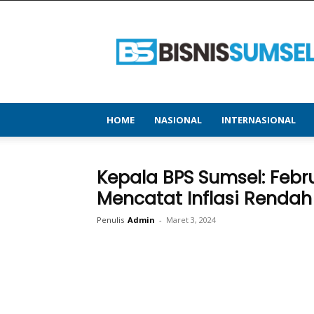
bisnissumsel.com
–
Menyajikan
Informasi
Terbaru
&
Terupdate
HOME
NASIONAL
INTERNASIONAL
Kepala BPS Sumsel: Febr
Mencatat Inflasi Rendah
Penulis
Admin
-
Maret 3, 2024
Bagikan