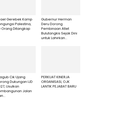
srael Gerebek Kamp
Gubernur Herman
ngungsi Palestina,
Deru Dorong
0 Orang Ditangkap
Pembinaan Atlet
Bulutangkis Sejak Dini
untuk Lahirkan...
agub Cik Ujang
PERKUAT KINERJA
orong Dukungan IJD
ORGANISASI, OJK
27, Usulkan
LANTIK PEJABAT BARU
embangunan Jalan
n...