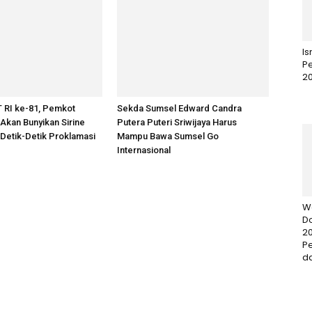
I
Pe
2
 RI ke-81, Pemkot
Sekda Sumsel Edward Candra
kan Bunyikan Sirine
Putera Puteri Sriwijaya Harus
 Detik-Detik Proklamasi
Mampu Bawa Sumsel Go
Internasional
W
D
20
P
da