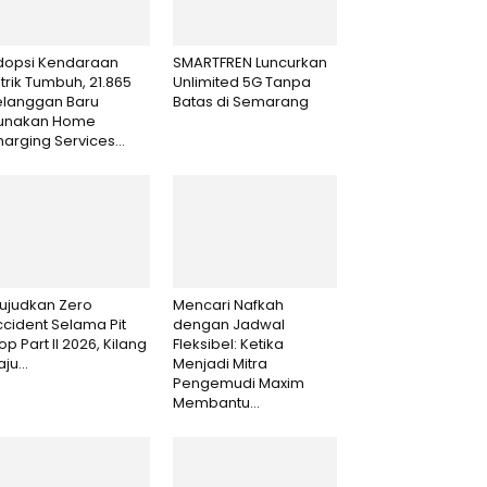
dopsi Kendaraan
SMARTFREN Luncurkan
strik Tumbuh, 21.865
Unlimited 5G Tanpa
elanggan Baru
Batas di Semarang
unakan Home
arging Services...
ujudkan Zero
Mencari Nafkah
cident Selama Pit
dengan Jadwal
op Part II 2026, Kilang
Fleksibel: Ketika
aju...
Menjadi Mitra
Pengemudi Maxim
Membantu...