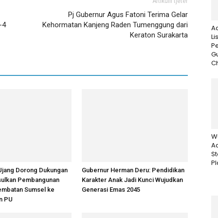
Artikulli tjetër
Pj Gubernur Agus Fatoni Terima Gelar
-4
Kehormatan Kanjeng Raden Tumenggung dari
A
Keraton Surakarta
Li
P
G
Ch
W
Ac
St
Pl
Ujang Dorong Dukungan
Gubernur Herman Deru: Pendidikan
Usulkan Pembangunan
Karakter Anak Jadi Kunci Wujudkan
Jembatan Sumsel ke
Generasi Emas 2045
n PU