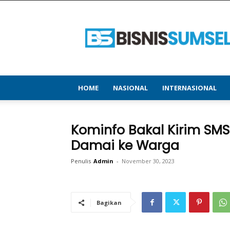
bisnissumsel.com
–
Menyajikan
Informasi
Terbaru
&
Terupdate
HOME
NASIONAL
INTERNASIONAL
Kominfo Bakal Kirim SMS 
Damai ke Warga
Penulis
Admin
-
November 30, 2023
Bagikan