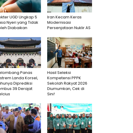
okter UGD Ungkap 5
Iran Kecam Keras
sa Nyeri yang Tidak
Modernisasi
oleh Diabaikan
Persenjataan Nuklir AS
elombang Panas
Hasil Seleksi
strem Landa Korsel,
Kompetensi PPPK
hunya Diprediksi
Sekolah Rakyat 2026
embus 39 Derajat
Diumumkan, Cek di
lcius
Sini!