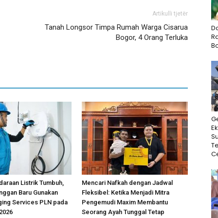
Artikulli tjetër
Tanah Longsor Timpa Rumah Warga Cisarua
D
Ra
Bogor, 4 Orang Terluka
B
G
Ek
Su
T
Ce
araan Listrik Tumbuh,
Mencari Nafkah dengan Jadwal
anggan Baru Gunakan
Fleksibel: Ketika Menjadi Mitra
ing Services PLN pada
Pengemudi Maxim Membantu
 2026
Seorang Ayah Tunggal Tetap