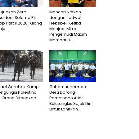
ujudkan Zero
Mencari Nafkah
cident Selama Pit
dengan Jadwal
op Part II 2026, Kilang
Fleksibel: Ketika
aju...
Menjadi Mitra
Pengemudi Maxim
Membantu...
srael Gerebek Kamp
Gubernur Herman
ngungsi Palestina,
Deru Dorong
0 Orang Ditangkap
Pembinaan Atlet
Bulutangkis Sejak Dini
untuk Lahirkan...