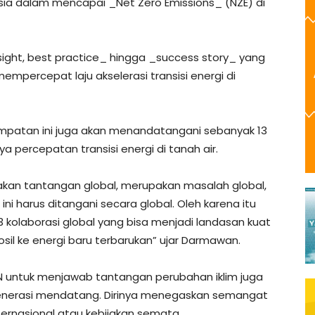
sia dalam mencapai _Net Zero Emissions_ (NZE) di
sight, best practice_ hingga _success story_ yang
mempercepat laju akselerasi transisi energi di
empatan ini juga akan menandatangani sebanyak 13
percepatan transisi energi di tanah air.
pakan tantangan global, merupakan masalah global,
l ini harus ditangani secara global. Oleh karena itu
 kolaborasi global yang bisa menjadi landasan kuat
osil ke energi baru terbarukan” ujar Darmawan.
ntuk menjawab tantangan perubahan iklim juga
generasi mendatang. Dirinya menegaskan semangat
nternasional atau kebijakan semata.