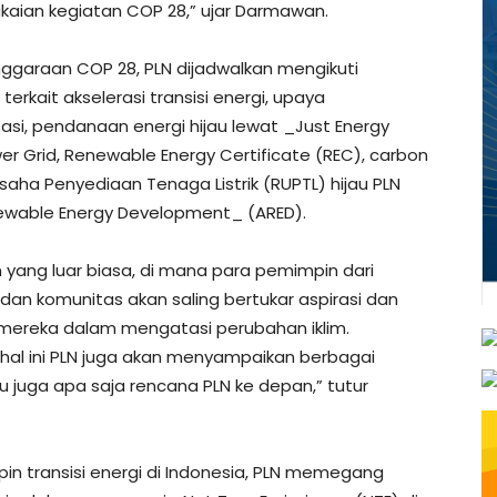
aian kegiatan COP 28,” ujar Darmawan.
garaan COP 28, PLN dijadwalkan mengikuti
erkait akselerasi transisi energi, upaya
sasi, pendanaan energi hijau lewat _Just Energy
wer Grid, Renewable Energy Certificate (REC), carbon
a Penyediaan Tenaga Listrik (RUPTL) hijau PLN
ewable Energy Development_ (ARED).
yang luar biasa, di mana para pemimpin dari
dan komunitas akan saling bertukar aspirasi dan
ereka dalam mengatasi perubahan iklim.
 hal ini PLN juga akan menyampaikan berbagai
tu juga apa saja rencana PLN ke depan,” tutur
 transisi energi di Indonesia, PLN memegang