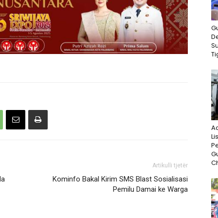
G
D
S
Ti
A
Li
P
G
Ch
Artikulli tjetër
da
Kominfo Bakal Kirim SMS Blast Sosialisasi
Pemilu Damai ke Warga