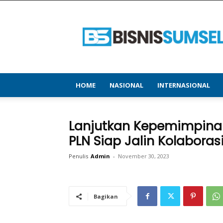
bisnissumsel.com
–
Menyajikan
Informasi
Terbaru
&
Terupdate
HOME
NASIONAL
INTERNASIONAL
Lanjutkan Kepemimpinan 
PLN Siap Jalin Kolaboras
Penulis
Admin
-
November 30, 2023
Bagikan