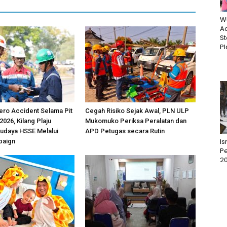
W
Ac
St
Pl
ero Accident Selama Pit
Cegah Risiko Sejak Awal, PLN ULP
 2026, Kilang Plaju
Mukomuko Periksa Peralatan dan
udaya HSSE Melalui
APD Petugas secara Rutin
I
paign
Pe
2