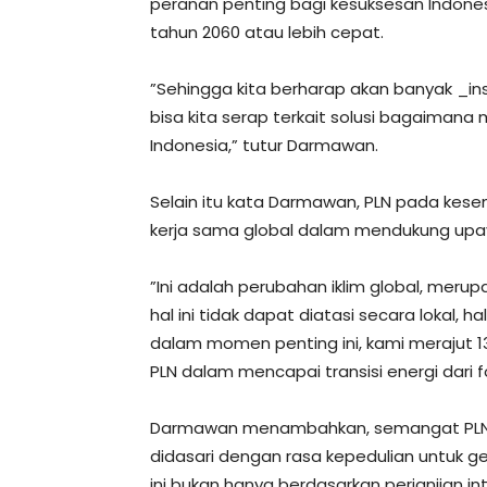
peranan penting bagi kesuksesan Indone
tahun 2060 atau lebih cepat.
”Sehingga kita berharap akan banyak _in
bisa kita serap terkait solusi bagaimana 
Indonesia,” tutur Darmawan.
Selain itu kata Darmawan, PLN pada kes
kerja sama global dalam mendukung upaya 
”Ini adalah perubahan iklim global, meru
hal ini tidak dapat diatasi secara lokal, ha
dalam momen penting ini, kami merajut 13
PLN dalam mencapai transisi energi dari f
Darmawan menambahkan, semangat PLN u
didasari dengan rasa kepedulian untuk 
ini bukan hanya berdasarkan perjanjian i