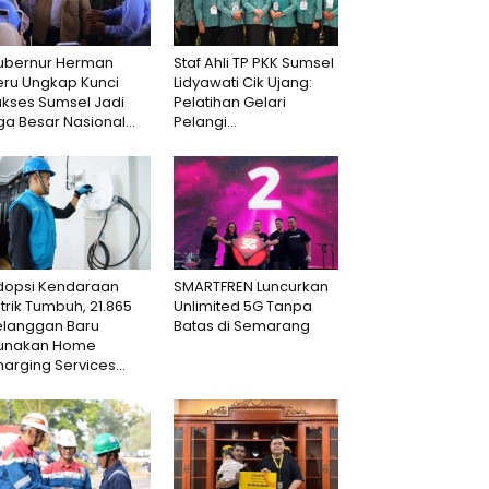
ubernur Herman
Staf Ahli TP PKK Sumsel
eru Ungkap Kunci
Lidyawati Cik Ujang:
ukses Sumsel Jadi
Pelatihan Gelari
ga Besar Nasional...
Pelangi...
dopsi Kendaraan
SMARTFREN Luncurkan
strik Tumbuh, 21.865
Unlimited 5G Tanpa
elanggan Baru
Batas di Semarang
unakan Home
arging Services...