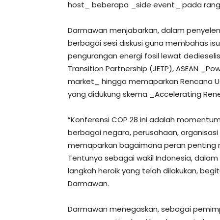
host_ beberapa _side event_ pada rangk
Darmawan menjabarkan, dalam penyeleng
berbagai sesi diskusi guna membahas isu t
pengurangan energi fosil lewat dedieseli
Transition Partnership (JETP), ASEAN _Po
market_ hingga memaparkan Rencana Usah
yang didukung skema _Accelerating Ren
”Konferensi COP 28 ini adalah momentum 
berbagai negara, perusahaan, organisasi 
memaparkan bagaimana peran penting m
Tentunya sebagai wakil Indonesia, dalam
langkah heroik yang telah dilakukan, begi
Darmawan.
Darmawan menegaskan, sebagai pemimpin