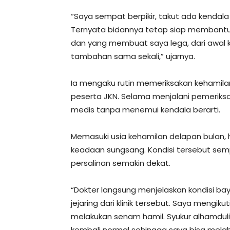
“Saya sempat berpikir, takut ada kendala 
Ternyata bidannya tetap siap membantu. 
dan yang membuat saya lega, dari awal k
tambahan sama sekali,” ujarnya.
Ia mengaku rutin memeriksakan kehamilan 
peserta JKN. Selama menjalani pemeriksa
medis tanpa menemui kendala berarti.
Memasuki usia kehamilan delapan bulan, 
keadaan sungsang. Kondisi tersebut s
persalinan semakin dekat.
“Dokter langsung menjelaskan kondisi ba
jejaring dari klinik tersebut. Saya mengik
melakukan senam hamil. Syukur alhamduli
kembali normal sehingga saya bisa melah