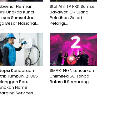
ubernur Herman
Staf Ahli TP PKK Sumsel
eru Ungkap Kunci
Lidyawati Cik Ujang:
ukses Sumsel Jadi
Pelatihan Gelari
ga Besar Nasional...
Pelangi...
dopsi Kendaraan
SMARTFREN Luncurkan
strik Tumbuh, 21.865
Unlimited 5G Tanpa
elanggan Baru
Batas di Semarang
unakan Home
arging Services...