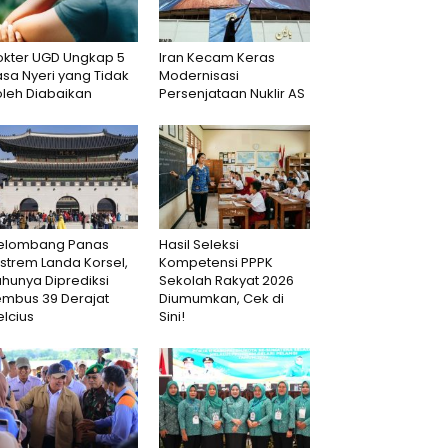
okter UGD Ungkap 5
Iran Kecam Keras
sa Nyeri yang Tidak
Modernisasi
oleh Diabaikan
Persenjataan Nuklir AS
elombang Panas
Hasil Seleksi
strem Landa Korsel,
Kompetensi PPPK
hunya Diprediksi
Sekolah Rakyat 2026
embus 39 Derajat
Diumumkan, Cek di
lcius
Sini!