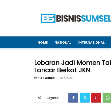
bisnissumsel.com
–
Menyajikan
Informasi
Terbaru
&
Terupdate
HOME
NASIONAL
INTERNASIONAL
Lebaran Jadi Momen Tak 
Lancar Berkat JKN
Penulis
Admin
-
Juli 7, 2026
Bagikan