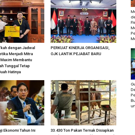
M
d
Fl
Me
P
M
fkah dengan Jadwal
PERKUAT KINERJA ORGANISASI,
etika Menjadi Mitra
OJK LANTIK PEJABAT BARU
 Maxim Membantu
ah Tunggal Tetap
uah Hatinya
G
D
P
Bu
un
ji Ekonomi Tahun Ini
33.430 Ton Pakan Ternak Disiapkan