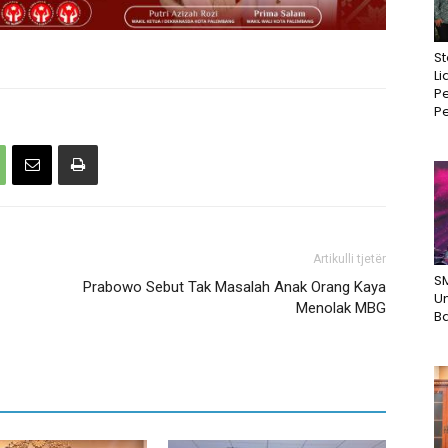
St
Li
Pe
Pe
Artikulli tjetër
S
Prabowo Sebut Tak Masalah Anak Orang Kaya
U
Menolak MBG
B