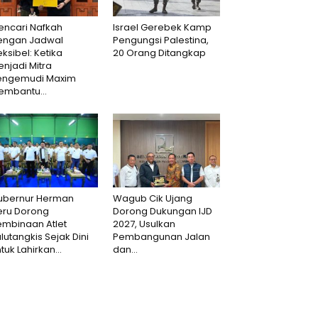
encari Nafkah
Israel Gerebek Kamp
engan Jadwal
Pengungsi Palestina,
eksibel: Ketika
20 Orang Ditangkap
njadi Mitra
engemudi Maxim
embantu...
ubernur Herman
Wagub Cik Ujang
eru Dorong
Dorong Dukungan IJD
embinaan Atlet
2027, Usulkan
lutangkis Sejak Dini
Pembangunan Jalan
tuk Lahirkan...
dan...