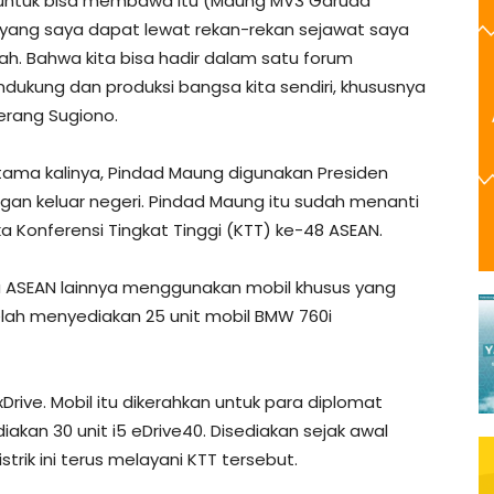
n untuk bisa membawa itu (Maung MV3 Garuda
s yang saya dapat lewat rekan-rekan sejawat saya
lah. Bahwa kita bisa hadir dalam satu forum
dukung dan produksi bangsa kita sendiri, khususnya
terang Sugiono.
tama kalinya, Pindad Maung digunakan Presiden
an keluar negeri. Pindad Maung itu sudah menanti
a Konferensi Tingkat Tinggi (KTT) ke-48 ASEAN.
 ASEAN lainnya menggunakan mobil khusus yang
elah menyediakan 25 unit mobil BMW 760i
xDrive. Mobil itu dikerahkan untuk para diplomat
akan 30 unit i5 eDrive40. Disediakan sejak awal
strik ini terus melayani KTT tersebut.