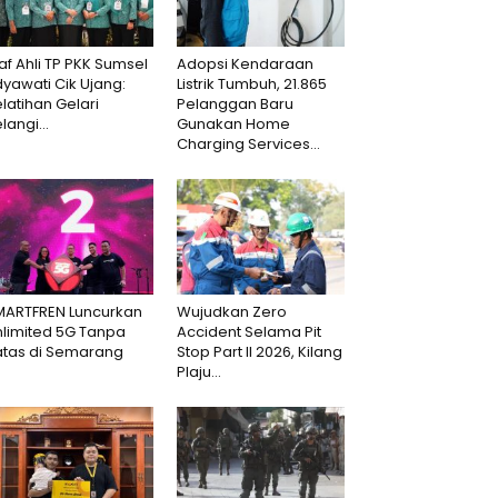
af Ahli TP PKK Sumsel
Adopsi Kendaraan
dyawati Cik Ujang:
Listrik Tumbuh, 21.865
latihan Gelari
Pelanggan Baru
langi...
Gunakan Home
Charging Services...
MARTFREN Luncurkan
Wujudkan Zero
nlimited 5G Tanpa
Accident Selama Pit
atas di Semarang
Stop Part II 2026, Kilang
Plaju...