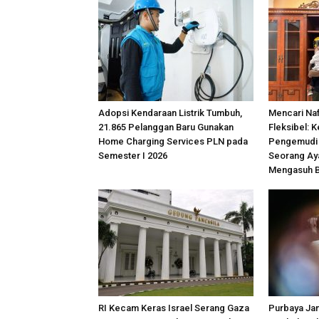
Adopsi Kendaraan Listrik Tumbuh,
Mencari Na
21.865 Pelanggan Baru Gunakan
Fleksibel: K
Home Charging Services PLN pada
Pengemudi
Semester I 2026
Seorang Ay
Mengasuh B
RI Kecam Keras Israel Serang Gaza
Purbaya Jan