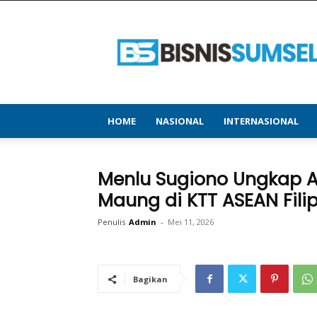
bisnissumsel.com
–
Menyajikan
Informasi
Terbaru
&
Terupdate
HOME
NASIONAL
INTERNASIONAL
Menlu Sugiono Ungkap A
Maung di KTT ASEAN Fili
Penulis
Admin
-
Mei 11, 2026
Bagikan