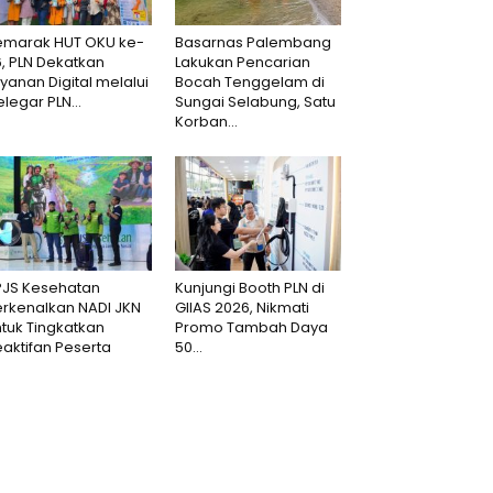
emarak HUT OKU ke-
Basarnas Palembang
6, PLN Dekatkan
Lakukan Pencarian
yanan Digital melalui
Bocah Tenggelam di
legar PLN...
Sungai Selabung, Satu
Korban...
PJS Kesehatan
Kunjungi Booth PLN di
erkenalkan NADI JKN
GIIAS 2026, Nikmati
tuk Tingkatkan
Promo Tambah Daya
aktifan Peserta
50...