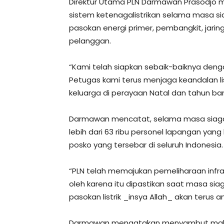
Direktur Utama PLN Darmawan Prasodjo m
sistem ketenagalistrikan selama masa sia
pasokan energi primer, pembangkit, jaring
pelanggan.
“Kami telah siapkan sebaik-baiknya denga
Petugas kami terus menjaga keandalan l
keluarga di perayaan Natal dan tahun b
Darmawan mencatat, selama masa siaga, 
lebih dari 63 ribu personel lapangan yang 
posko yang tersebar di seluruh Indonesia.
“PLN telah memajukan pemeliharaan infras
oleh karena itu dipastikan saat masa si
pasokan listrik _insya Allah_ akan terus 
Darmawan mengatakan menyambut malam ta