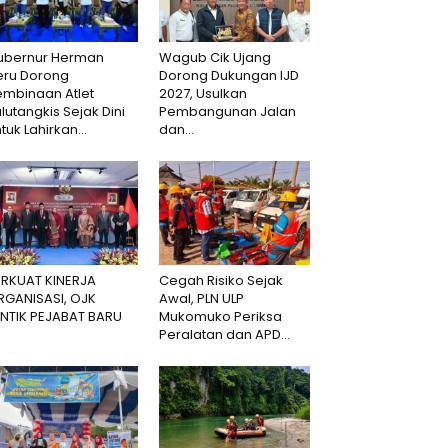
ubernur Herman
Wagub Cik Ujang
eru Dorong
Dorong Dukungan IJD
embinaan Atlet
2027, Usulkan
lutangkis Sejak Dini
Pembangunan Jalan
tuk Lahirkan...
dan...
ERKUAT KINERJA
Cegah Risiko Sejak
RGANISASI, OJK
Awal, PLN ULP
ANTIK PEJABAT BARU
Mukomuko Periksa
Peralatan dan APD...