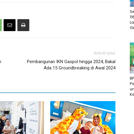
S
11
La
Ge
Artikulli tjetër
n
Pembangunan IKN Gaspol hingga 2024, Bakal
Ada 15 Groundbreaking di Awal 2024
B
P
un
Ke