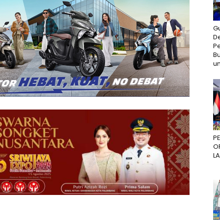
G
D
P
Bu
un
P
O
L