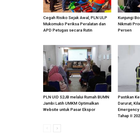
Cegah Risiko Sejak Awal, PLN ULP
Kunjungi Bo
Mukomuko Periksa Peralatan dan
Nikmati Pr
APD Petugas secara Rutin
Persen
PLN UID S2JB melalui Rumah BUMN
Pastikan K
Jambi Latih UMKM Optimalkan
Darurat, Kil
Website untuk Pasar Ekspor
Emergency D
Tahap II 20