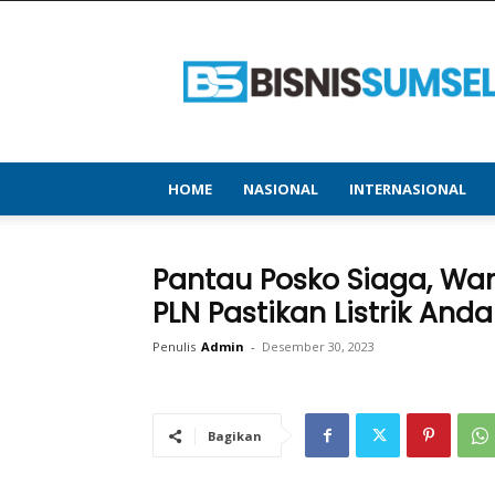
bisnissumsel.com
–
Menyajikan
Informasi
Terbaru
&
Terupdate
HOME
NASIONAL
INTERNASIONAL
Pantau Posko Siaga, Wa
PLN Pastikan Listrik And
Penulis
Admin
-
Desember 30, 2023
Bagikan