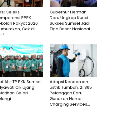
sil Seleksi
Gubernur Herman
ompetensi PPPK
Deru Ungkap Kunci
ekolah Rakyat 2026
Sukses Sumsel Jadi
iumumkan, Cek di
Tiga Besar Nasional...
ni!
af Ahli TP PKK Sumsel
Adopsi Kendaraan
dyawati Cik Ujang:
Listrik Tumbuh, 21.865
latihan Gelari
Pelanggan Baru
langi...
Gunakan Home
Charging Services...