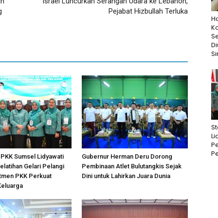
an
Israel Luncurkan Serangan Udara ke Lebanon,
g
Pejabat Hizbullah Terluka
Ha
K
S
D
Si
St
Li
Pe
Pe
P PKK Sumsel Lidyawati
Gubernur Herman Deru Dorong
elatihan Gelari Pelangi
Pembinaan Atlet Bulutangkis Sejak
tmen PKK Perkuat
Dini untuk Lahirkan Juara Dunia
Keluarga