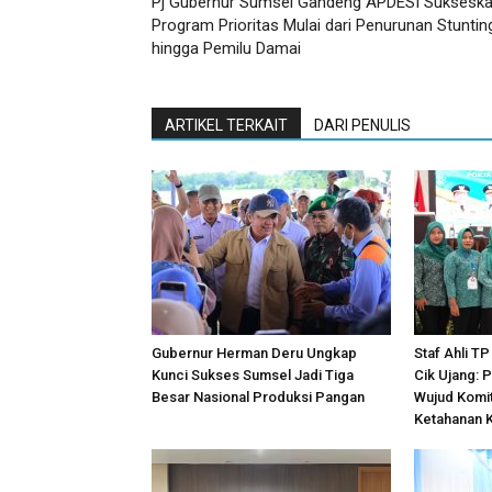
Pj Gubernur Sumsel Gandeng APDESI Suksesk
Program Prioritas Mulai dari Penurunan Stuntin
hingga Pemilu Damai
ARTIKEL TERKAIT
DARI PENULIS
Gubernur Herman Deru Ungkap
Staf Ahli T
Kunci Sukses Sumsel Jadi Tiga
Cik Ujang: P
Besar Nasional Produksi Pangan
Wujud Komi
Ketahanan 