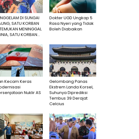
ENGGELAM DI SUNGAI
Dokter UGD Ungkap 5
AUNG, SATU KORBAN
Rasa Nyeri yang Tidak
ITEMUKAN MENINGGAL
Boleh Diabaikan
NIA, SATU KORBAN...
ran Kecam Keras
Gelombang Panas
odernisasi
Ekstrem Landa Korsel,
rsenjataan Nuklir AS
Suhunya Diprediksi
Tembus 39 Derajat
Celcius