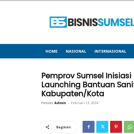
bisnissumsel.com
–
Menyajikan
Informasi
Terbaru
&
Terupdate
HOME
NASIONAL
INTERNASIONAL
Pemprov Sumsel Inisias
Launching Bantuan Sanit
Kabupaten/Kota
Penulis
Admin
-
Februari 13, 2024
Bagikan