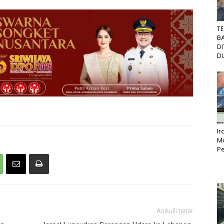
T
B
D
DU
I
M
Pe
Artikulli tjetër