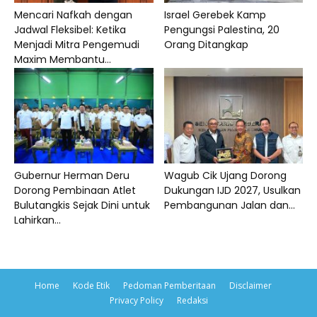
Mencari Nafkah dengan
Israel Gerebek Kamp
Jadwal Fleksibel: Ketika
Pengungsi Palestina, 20
Menjadi Mitra Pengemudi
Orang Ditangkap
Maxim Membantu...
Gubernur Herman Deru
Wagub Cik Ujang Dorong
Dorong Pembinaan Atlet
Dukungan IJD 2027, Usulkan
Bulutangkis Sejak Dini untuk
Pembangunan Jalan dan...
Lahirkan...
Home
Kode Etik
Pedoman Pemberitaan
Disclaimer
Privacy Policy
Redaksi