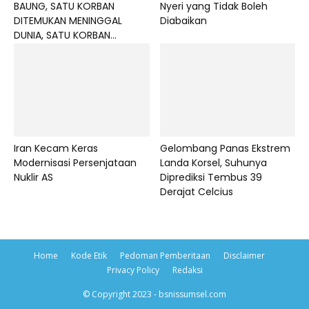
BAUNG, SATU KORBAN
Nyeri yang Tidak Boleh
DITEMUKAN MENINGGAL
Diabaikan
DUNIA, SATU KORBAN...
Iran Kecam Keras
Gelombang Panas Ekstrem
Modernisasi Persenjataan
Landa Korsel, Suhunya
Nuklir AS
Diprediksi Tembus 39
Derajat Celcius
Home
Kode Etik
Pedoman Pemberitaan
Disclaimer
Privacy Policy
Redaksi
© Copyright 2023 - bsnissumsel.com