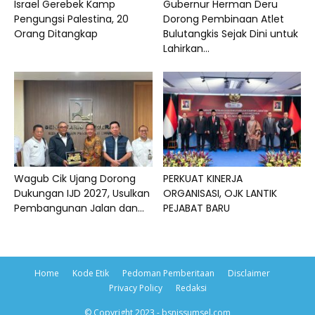
Israel Gerebek Kamp
Gubernur Herman Deru
Pengungsi Palestina, 20
Dorong Pembinaan Atlet
Orang Ditangkap
Bulutangkis Sejak Dini untuk
Lahirkan...
Wagub Cik Ujang Dorong
PERKUAT KINERJA
Dukungan IJD 2027, Usulkan
ORGANISASI, OJK LANTIK
Pembangunan Jalan dan...
PEJABAT BARU
Home
Kode Etik
Pedoman Pemberitaan
Disclaimer
Privacy Policy
Redaksi
© Copyright 2023 - bsnissumsel.com