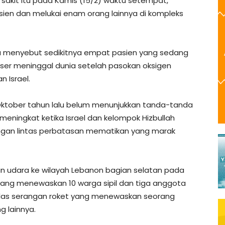
akit itu pada Kamis (15/2) waktu setempat,
ien dan melukai enam orang lainnya di kompleks
a menyebut sedikitnya empat pasien yang sedang
sser meninggal dunia setelah pasokan oksigen
 Israel.
Oktober tahun lalu belum menunjukkan tanda-tanda
as meningkat ketika Israel dan kelompok Hizbullah
angan lintas perbatasan mematikan yang marak
an udara ke wilayah Lebanon bagian selatan pada
 yang menewaskan 10 warga sipil dan tiga anggota
alas serangan roket yang menewaskan seorang
g lainnya.