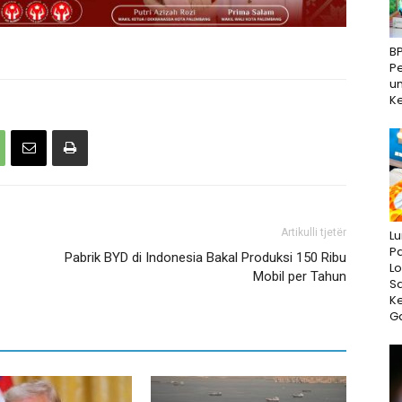
B
P
un
Ke
Artikulli tjetër
Lu
P
Pabrik BYD di Indonesia Bakal Produksi 150 Ribu
L
Mobil per Tahun
S
K
G