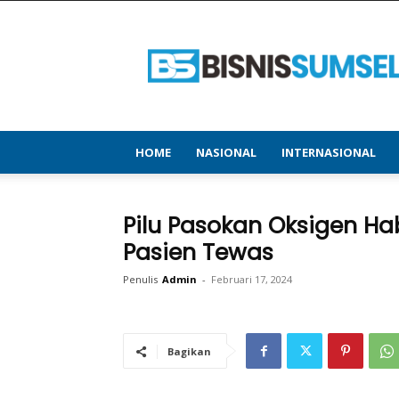
bisnissumsel.com
–
Menyajikan
Informasi
Terbaru
&
Terupdate
HOME
NASIONAL
INTERNASIONAL
Pilu Pasokan Oksigen Hab
Pasien Tewas
Penulis
Admin
-
Februari 17, 2024
Bagikan