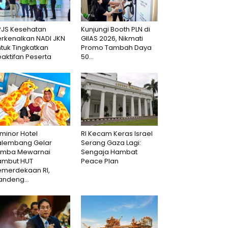
PJS Kesehatan
Kunjungi Booth PLN di
erkenalkan NADI JKN
GIIAS 2026, Nikmati
tuk Tingkatkan
Promo Tambah Daya
aktifan Peserta
50...
minor Hotel
RI Kecam Keras Israel
alembang Gelar
Serang Gaza Lagi:
omba Mewarnai
Sengaja Hambat
ambut HUT
Peace Plan
emerdekaan RI,
andeng...