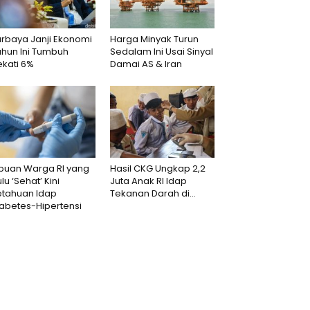
rbaya Janji Ekonomi
Harga Minyak Turun
ahun Ini Tumbuh
Sedalam Ini Usai Sinyal
kati 6%
Damai AS & Iran
ibuan Warga RI yang
Hasil CKG Ungkap 2,2
lu ‘Sehat’ Kini
Juta Anak RI Idap
etahuan Idap
Tekanan Darah di...
abetes-Hipertensi