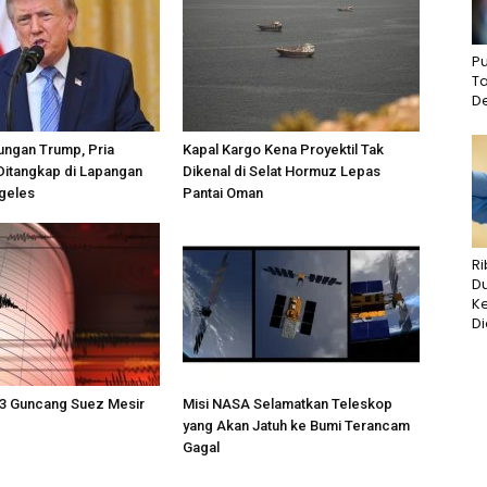
Pu
T
De
ungan Trump, Pria
Kapal Kargo Kena Proyektil Tak
Ditangkap di Lapangan
Dikenal di Selat Hormuz Lepas
geles
Pantai Oman
R
Du
K
Di
3 Guncang Suez Mesir
Misi NASA Selamatkan Teleskop
yang Akan Jatuh ke Bumi Terancam
Gagal