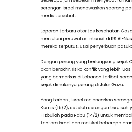
Beberapa jam sebelum menyebut rumah s
serangan Israel menewaskan seorang pas
medis tersebut.
Laporan terbaru otoritas kesehatan Gaz
menjalani perawatan intensif di RS Al-Na
mereka terputus, usai penyerbuan pasukan
Dengan perang yang berlangsung sejak 
akan berakhir, risiko konflik yang lebih lu
yang bermarkas di Lebanon terlibat ser
sejak dimulainya perang di Jalur Gaza.
Yang terbaru, Israel melancarkan serang
Kamis (15/2), setelah serangan terpisah
Hizbullah pada Rabu (14/2) untuk memb
tentara Israel dan melukai beberapa oran