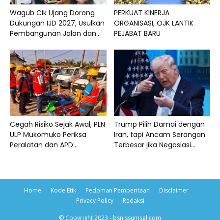
Wagub Cik Ujang Dorong
PERKUAT KINERJA
Dukungan IJD 2027, Usulkan
ORGANISASI, OJK LANTIK
Pembangunan Jalan dan...
PEJABAT BARU
Cegah Risiko Sejak Awal, PLN
Trump Pilih Damai dengan
ULP Mukomuko Periksa
Iran, tapi Ancam Serangan
Peralatan dan APD...
Terbesar jika Negosiasi...
Home
Kode Etik
Pedoman Pemberitaan
Disclaimer
Privacy Policy
Redaksi
© Copyright 2023 - bsnissumsel.com