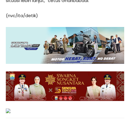
situasi lebih lanjut,” cetus Gharibabadi.
(nvc/ita/detik)