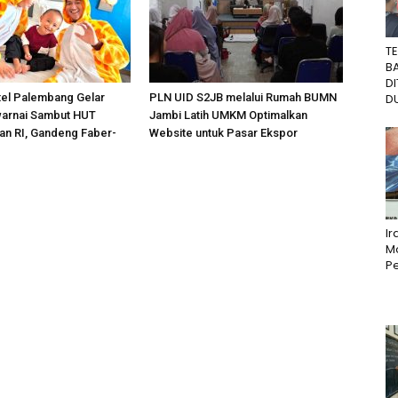
T
B
D
tel Palembang Gelar
PLN UID S2JB melalui Rumah BUMN
DU
arnai Sambut HUT
Jambi Latih UMKM Optimalkan
n RI, Gandeng Faber-
Website untuk Pasar Ekspor
I
M
Pe