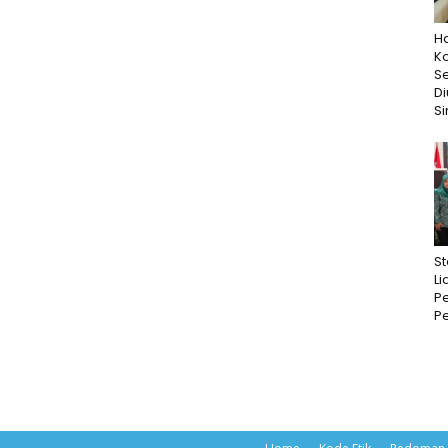
Ha
K
S
D
Si
St
Li
Pe
Pe