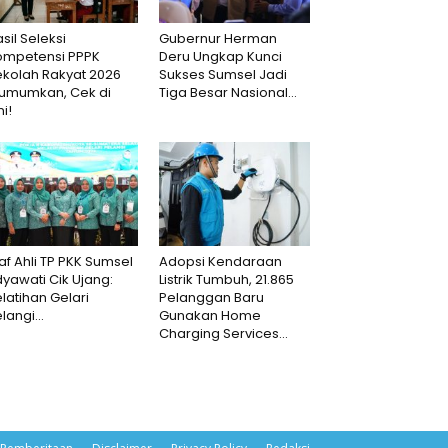
sil Seleksi
Gubernur Herman
ompetensi PPPK
Deru Ungkap Kunci
ekolah Rakyat 2026
Sukses Sumsel Jadi
iumumkan, Cek di
Tiga Besar Nasional...
ni!
af Ahli TP PKK Sumsel
Adopsi Kendaraan
dyawati Cik Ujang:
Listrik Tumbuh, 21.865
latihan Gelari
Pelanggan Baru
langi...
Gunakan Home
Charging Services...