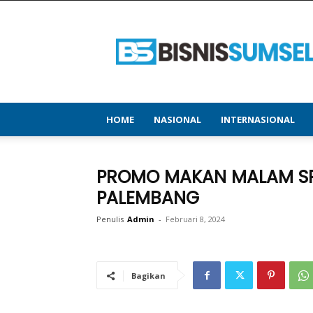
bisnissumsel.com
–
Menyajikan
Informasi
Terbaru
&
Terupdate
HOME
NASIONAL
INTERNASIONAL
PROMO MAKAN MALAM SPE
PALEMBANG
Penulis
Admin
-
Februari 8, 2024
Bagikan