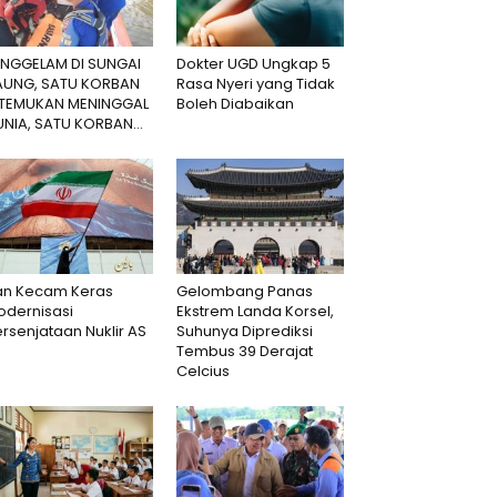
ENGGELAM DI SUNGAI
Dokter UGD Ungkap 5
AUNG, SATU KORBAN
Rasa Nyeri yang Tidak
ITEMUKAN MENINGGAL
Boleh Diabaikan
NIA, SATU KORBAN...
ran Kecam Keras
Gelombang Panas
odernisasi
Ekstrem Landa Korsel,
rsenjataan Nuklir AS
Suhunya Diprediksi
Tembus 39 Derajat
Celcius