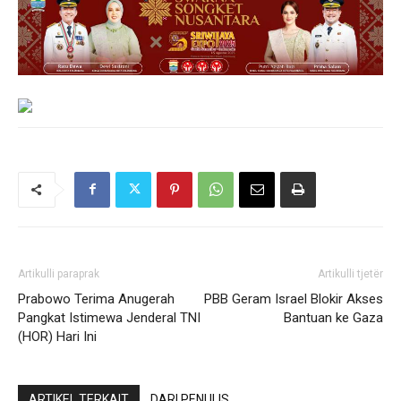
Artikulli paraprak
Artikulli tjetër
Prabowo Terima Anugerah
PBB Geram Israel Blokir Akses
Pangkat Istimewa Jenderal TNI
Bantuan ke Gaza
(HOR) Hari Ini
ARTIKEL TERKAIT
DARI PENULIS